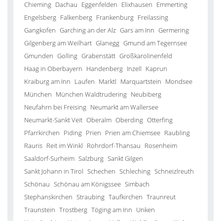
Chieming
Dachau
Eggenfelden
Elixhausen
Emmerting
Engelsberg
Falkenberg
Frankenburg
Freilassing
Gangkofen
Garching an der Alz
Gars am Inn
Germering
Gilgenberg am Weilhart
Glanegg
Gmund am Tegernsee
Gmunden
Golling
Grabenstätt
Großkarolinenfeld
Haag in Oberbayern
Handenberg
Inzell
Kaprun
Kraiburg am Inn
Laufen
Marktl
Marquartstein
Mondsee
München
München Waldtrudering
Neubiberg
Neufahrn bei Freising
Neumarkt am Wallersee
Neumarkt-Sankt Veit
Oberalm
Oberding
Otterfing
Pfarrkirchen
Piding
Prien
Prien am Chiemsee
Raubling
Rauris
Reit im Winkl
Rohrdorf-Thansau
Rosenheim
Saaldorf-Surheim
Salzburg
Sankt Gilgen
Sankt Johann in Tirol
Schechen
Schleching
Schneizlreuth
Schönau
Schönau am Königssee
Simbach
Stephanskirchen
Straubing
Taufkirchen
Traunreut
Traunstein
Trostberg
Töging am Inn
Unken