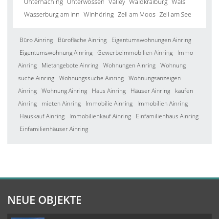
Unterhaching
Unterwössen
Valley
Waldkraiburg
Wals
Wasserburg am Inn
Winhöring
Zell am Moos
Zell am See
Büro Ainring
Bürofläche Ainring
Eigentumswohnungen Ainring
Eigentumswohnung Ainring
Gewerbeimmobilien Ainring
Immo
Ainring
Mietangebote Ainring
Wohnungen Ainring
Wohnung
suche Ainring
Wohnungssuche Ainring
Wohnungsanzeigen
Ainring
Wohnung Ainring
Haus Ainring
Häuser Ainring
kaufen
Ainring
mieten Ainring
Immobilie Ainring
Immobilien Ainring
Hauskauf Ainring
Immobilienkauf Ainring
Einfamilienhaus Ainring
Einfamilienhäuser Ainring
NEUE OBJEKTE