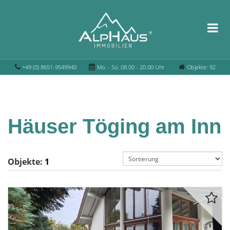
+49 (0) 8651-9549940
Mo. - So. 08.00 - 20.00 Uhr
Objekte: 92
Häuser Töging am Inn
Objekte:
1