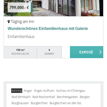
799.000,- €
Töging am Inn
Wunderschönes Einfamilienhaus mit Galerie
Einfamilienhaus
130 m²
4
WOHNFLÄCHE
ZIMMER
Ainring
Anger
Anger-Aufham
Aschau im Chiemgau
Bad Birnbach
Bad Reichenhall
Berchtesgaden
Bergen
Burghausen
Burgkirchen
Burgkirchen an der Alz