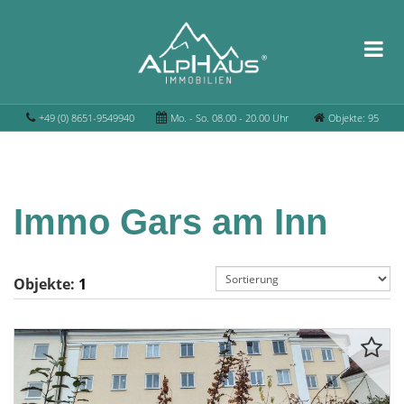
+49 (0) 8651-9549940
Mo. - So. 08.00 - 20.00 Uhr
Objekte: 95
Immo Gars am Inn
Objekte:
1