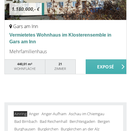
1.180.000,- €
Gars am Inn
Vermietetes Wohnhaus im Klosterensemble in
Gars am Inn
Mehrfamilienhaus
440,01 m²
21
WOHNFLÄCHE
ZIMMER
Ainring
Anger
Anger-Aufham
Aschau im Chiemgau
Bad Birnbach
Bad Reichenhall
Berchtesgaden
Bergen
Burghausen
Burgkirchen
Burgkirchen an der Alz