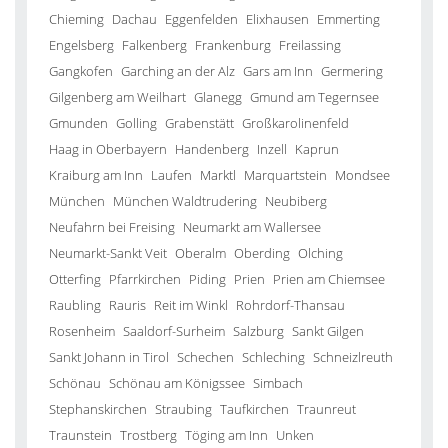
Chieming
Dachau
Eggenfelden
Elixhausen
Emmerting
Engelsberg
Falkenberg
Frankenburg
Freilassing
Gangkofen
Garching an der Alz
Gars am Inn
Germering
Gilgenberg am Weilhart
Glanegg
Gmund am Tegernsee
Gmunden
Golling
Grabenstätt
Großkarolinenfeld
Haag in Oberbayern
Handenberg
Inzell
Kaprun
Kraiburg am Inn
Laufen
Marktl
Marquartstein
Mondsee
München
München Waldtrudering
Neubiberg
Neufahrn bei Freising
Neumarkt am Wallersee
Neumarkt-Sankt Veit
Oberalm
Oberding
Olching
Otterfing
Pfarrkirchen
Piding
Prien
Prien am Chiemsee
Raubling
Rauris
Reit im Winkl
Rohrdorf-Thansau
Rosenheim
Saaldorf-Surheim
Salzburg
Sankt Gilgen
Sankt Johann in Tirol
Schechen
Schleching
Schneizlreuth
Schönau
Schönau am Königssee
Simbach
Stephanskirchen
Straubing
Taufkirchen
Traunreut
Traunstein
Trostberg
Töging am Inn
Unken