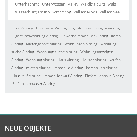
Unterhaching
Unterwössen
Valley
Waldkraiburg
Wals
Wasserburg am Inn
Winhöring
Zell am Moos
Zell am See
Büro Ainring
Bürofläche Ainring
Eigentumswohnungen Ainring
Eigentumswohnung Ainring
Gewerbeimmobilien Ainring
Immo
Ainring
Mietangebote Ainring
Wohnungen Ainring
Wohnung
suche Ainring
Wohnungssuche Ainring
Wohnungsanzeigen
Ainring
Wohnung Ainring
Haus Ainring
Häuser Ainring
kaufen
Ainring
mieten Ainring
Immobilie Ainring
Immobilien Ainring
Hauskauf Ainring
Immobilienkauf Ainring
Einfamilienhaus Ainring
Einfamilienhäuser Ainring
NEUE OBJEKTE