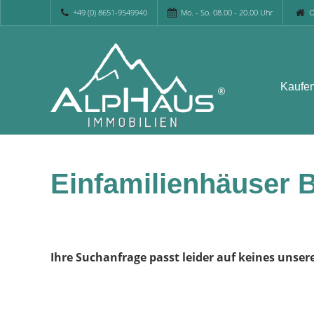
+49 (0) 8651-9549940
Mo. - So. 08.00 - 20.00 Uhr
O
Kaufe
Einfamilienhäuser B
Ihre Suchanfrage passt leider auf keines unser