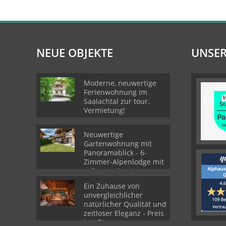
NEUE OBJEKTE
UNSER
Moderne, neuwertige
Ferienwohnung im
Saalachtal zur tour.
Vermietung!
Neuwertige
Gartenwohnung mit
Panoramablick - 6-
Zimmer-Alpenlodge mit
voll ausgebautes
Souterrain
Ein Zuhause von
unvergleichlicher
natürlicher Qualität und
zeitloser Eleganz - Preis
ist VB!