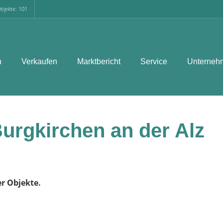
bjekte: 101
n
Verkaufen
Marktbericht
Service
Unterneh
urgkirchen an der Alz
er Objekte.