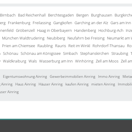
 Birnbach
Bad Reichenhall
Berchtesgaden
Bergen
Burghausen
Burgkirch
erg
Frankenburg
Freilassing
Gangkofen
Garching an der Alz
Gars am Inn
inenfeld
Gröbenzell
Haag in Oberbayern
Handenberg
Hochburg-Ach
Inze
München Waldtrudering
Neubiberg
Neufahrn bei Freising
Neumarkt am 
Prien am Chiemsee
Raubling
Rauris
Reit im Winkl
Rohrdorf-Thansau
Ro
h
Schönau
Schönau am Königssee
Simbach
Stephanskirchen
Straubing
y
Waldkraiburg
Wals
Wasserburg am Inn
Winhöring
Zell am Moos
Zell a
Eigentumswohnung Ainring
Gewerbeimmobilien Ainring
Immo Ainring
Mieta
Ainring
Haus Ainring
Häuser Ainring
kaufen Ainring
mieten Ainring
Immobili
user Ainring