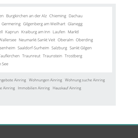
en
Burgkirchen an der Alz
Chieming
Dachau
Germering
Gilgenberg am Weilhart
Glanegg
ll
Kaprun
Kraiburg am Inn
Laufen
Marktl
Wallersee
Neumarkt-Sankt Veit
Oberalm
Oberding
senheim
Saaldorf-Surheim
Salzburg
Sankt Gilgen
Taufkirchen
Traunreut
Traunstein
Trostberg
m See
ngebote Ainring
Wohnungen Ainring
Wohnung suche Ainring
e Ainring
Immobilien Ainring
Hauskauf Ainring