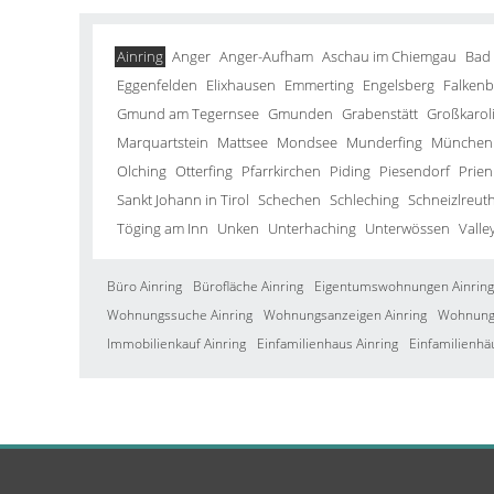
Ainring
Anger
Anger-Aufham
Aschau im Chiemgau
Bad
Eggenfelden
Elixhausen
Emmerting
Engelsberg
Falkenb
Gmund am Tegernsee
Gmunden
Grabenstätt
Großkarol
Marquartstein
Mattsee
Mondsee
Munderfing
München
Olching
Otterfing
Pfarrkirchen
Piding
Piesendorf
Prien
Sankt Johann in Tirol
Schechen
Schleching
Schneizlreut
Töging am Inn
Unken
Unterhaching
Unterwössen
Valle
Büro Ainring
Bürofläche Ainring
Eigentumswohnungen Ainring
Wohnungssuche Ainring
Wohnungsanzeigen Ainring
Wohnung 
Immobilienkauf Ainring
Einfamilienhaus Ainring
Einfamilienhä