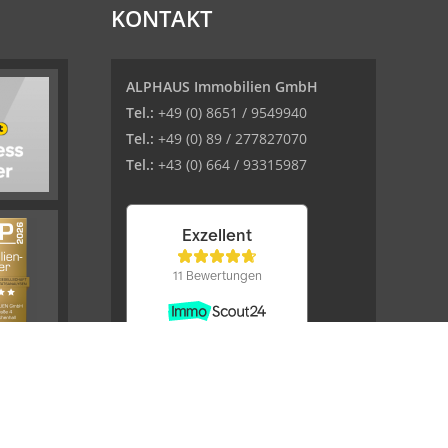
KONTAKT
ALPHAUS Immobilien GmbH
Tel.:
+49 (0) 8651 / 9549940
Tel.:
+49 (0) 89 / 277827070
Tel.:
+43 (0) 664 / 93315987