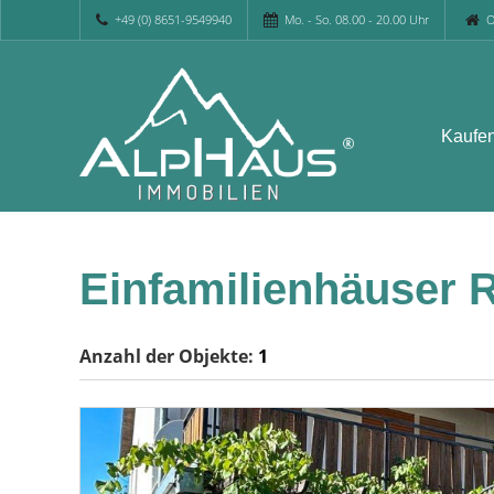
+49 (0) 8651-9549940
Mo. - So. 08.00 - 20.00 Uhr
O
Kaufe
Einfamilienhäuser 
Anzahl der
Objekte:
1