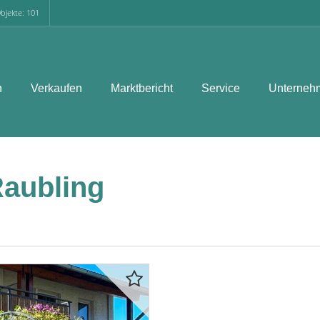
bjekte: 101
n
Verkaufen
Marktbericht
Service
Unterneh
Raubling