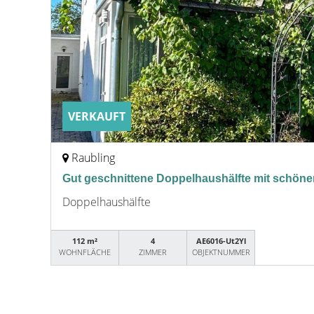
VERKAUFT
Raubling
Gut geschnittene Doppelhaushälfte mit schöne
Doppelhaushälfte
112 m²
4
AE6016-Ut2Yl
WOHNFLÄCHE
ZIMMER
OBJEKTNUMMER