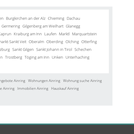
en
Burgkirchen an der Alz
Chieming
Dachau
Germering
Gilgenberg am Weilhart
Glanegg
Kaprun
Kraiburg am Inn
Laufen
Marktl
Marquartstein
arkt-Sankt Veit
Oberalm
Oberding
Olching
Otterfing
lzburg
Sankt Gilgen
Sankt Johann in Tirol
Schechen
in
Trostberg
Töging am Inn
Unken
Unterhaching
ngebote Ainring
Wohnungen Ainring
Wohnung suche Ainring
e Ainring
Immobilien Ainring
Hauskauf Ainring