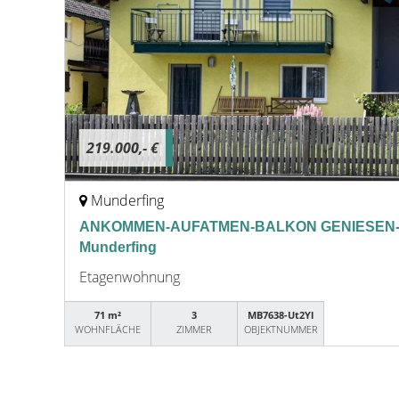
219.000,- €
Munderfing
ANKOMMEN-AUFATMEN-BALKON GENIESEN-
Munderfing
Etagenwohnung
71 m²
3
MB7638-Ut2Yl
WOHNFLÄCHE
ZIMMER
OBJEKTNUMMER