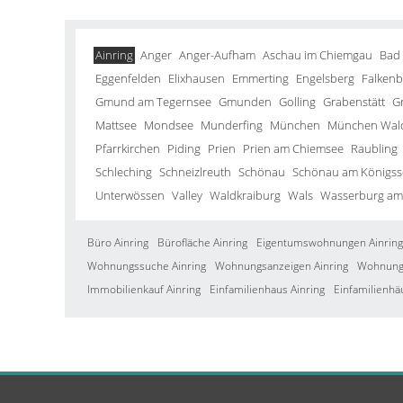
Ainring
Anger
Anger-Aufham
Aschau im Chiemgau
Bad
Eggenfelden
Elixhausen
Emmerting
Engelsberg
Falkenb
Gmund am Tegernsee
Gmunden
Golling
Grabenstätt
G
Mattsee
Mondsee
Munderfing
München
München Wald
Pfarrkirchen
Piding
Prien
Prien am Chiemsee
Raubling
Schleching
Schneizlreuth
Schönau
Schönau am Königss
Unterwössen
Valley
Waldkraiburg
Wals
Wasserburg am
Büro Ainring
Bürofläche Ainring
Eigentumswohnungen Ainring
Wohnungssuche Ainring
Wohnungsanzeigen Ainring
Wohnung 
Immobilienkauf Ainring
Einfamilienhaus Ainring
Einfamilienhä