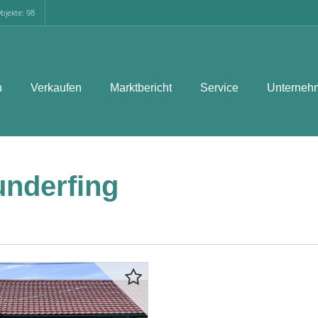
bjekte: 98
n
Verkaufen
Marktbericht
Service
Unterneh
nderfing