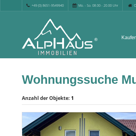
+49 (0) 8651-9549940
Mo. - So. 08.00 - 20.00 Uhr
O
Kaufe
Wohnungssuche Mu
Anzahl der
Objekte:
1