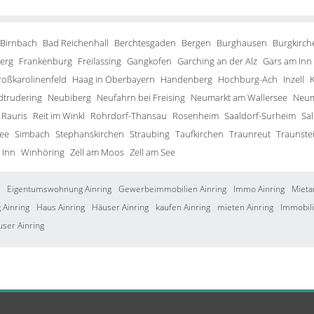
 Birnbach
Bad Reichenhall
Berchtesgaden
Bergen
Burghausen
Burgkirch
erg
Frankenburg
Freilassing
Gangkofen
Garching an der Alz
Gars am Inn
roßkarolinenfeld
Haag in Oberbayern
Handenberg
Hochburg-Ach
Inzell
trudering
Neubiberg
Neufahrn bei Freising
Neumarkt am Wallersee
Neum
Rauris
Reit im Winkl
Rohrdorf-Thansau
Rosenheim
Saaldorf-Surheim
Sa
ee
Simbach
Stephanskirchen
Straubing
Taufkirchen
Traunreut
Traunste
 Inn
Winhöring
Zell am Moos
Zell am See
Eigentumswohnung Ainring
Gewerbeimmobilien Ainring
Immo Ainring
Mieta
Ainring
Haus Ainring
Häuser Ainring
kaufen Ainring
mieten Ainring
Immobili
user Ainring