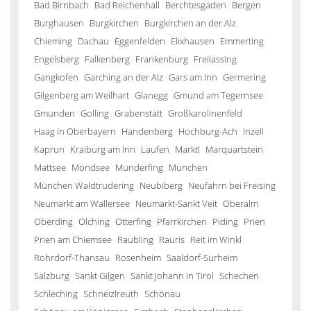
Bad Birnbach
Bad Reichenhall
Berchtesgaden
Bergen
Burghausen
Burgkirchen
Burgkirchen an der Alz
Chieming
Dachau
Eggenfelden
Elixhausen
Emmerting
Engelsberg
Falkenberg
Frankenburg
Freilassing
Gangkofen
Garching an der Alz
Gars am Inn
Germering
Gilgenberg am Weilhart
Glanegg
Gmund am Tegernsee
Gmunden
Golling
Grabenstätt
Großkarolinenfeld
Haag in Oberbayern
Handenberg
Hochburg-Ach
Inzell
Kaprun
Kraiburg am Inn
Laufen
Marktl
Marquartstein
Mattsee
Mondsee
Munderfing
München
München Waldtrudering
Neubiberg
Neufahrn bei Freising
Neumarkt am Wallersee
Neumarkt-Sankt Veit
Oberalm
Oberding
Olching
Otterfing
Pfarrkirchen
Piding
Prien
Prien am Chiemsee
Raubling
Rauris
Reit im Winkl
Rohrdorf-Thansau
Rosenheim
Saaldorf-Surheim
Salzburg
Sankt Gilgen
Sankt Johann in Tirol
Schechen
Schleching
Schneizlreuth
Schönau