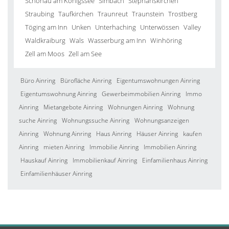
Schönau am Königssee
Simbach
Stephanskirchen
Straubing
Taufkirchen
Traunreut
Traunstein
Trostberg
Töging am Inn
Unken
Unterhaching
Unterwössen
Valley
Waldkraiburg
Wals
Wasserburg am Inn
Winhöring
Zell am Moos
Zell am See
Büro Ainring
Bürofläche Ainring
Eigentumswohnungen Ainring
Eigentumswohnung Ainring
Gewerbeimmobilien Ainring
Immo
Ainring
Mietangebote Ainring
Wohnungen Ainring
Wohnung
suche Ainring
Wohnungssuche Ainring
Wohnungsanzeigen
Ainring
Wohnung Ainring
Haus Ainring
Häuser Ainring
kaufen
Ainring
mieten Ainring
Immobilie Ainring
Immobilien Ainring
Hauskauf Ainring
Immobilienkauf Ainring
Einfamilienhaus Ainring
Einfamilienhäuser Ainring