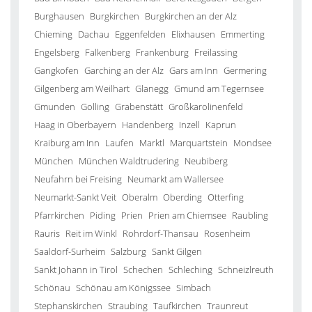
Burghausen
Burgkirchen
Burgkirchen an der Alz
Chieming
Dachau
Eggenfelden
Elixhausen
Emmerting
Engelsberg
Falkenberg
Frankenburg
Freilassing
Gangkofen
Garching an der Alz
Gars am Inn
Germering
Gilgenberg am Weilhart
Glanegg
Gmund am Tegernsee
Gmunden
Golling
Grabenstätt
Großkarolinenfeld
Haag in Oberbayern
Handenberg
Inzell
Kaprun
Kraiburg am Inn
Laufen
Marktl
Marquartstein
Mondsee
München
München Waldtrudering
Neubiberg
Neufahrn bei Freising
Neumarkt am Wallersee
Neumarkt-Sankt Veit
Oberalm
Oberding
Otterfing
Pfarrkirchen
Piding
Prien
Prien am Chiemsee
Raubling
Rauris
Reit im Winkl
Rohrdorf-Thansau
Rosenheim
Saaldorf-Surheim
Salzburg
Sankt Gilgen
Sankt Johann in Tirol
Schechen
Schleching
Schneizlreuth
Schönau
Schönau am Königssee
Simbach
Stephanskirchen
Straubing
Taufkirchen
Traunreut