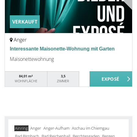
VERKAUFT
Anger
Interessante Maisonette-Wohnung mit Garten
Maisonettewohnung
84,01 m²
3,5
WOHNFLÄCHE
ZIMMER
Ainring
Anger
Anger-Aufham
Aschau im Chiemgau
Bad Birnbach
Bad Reichenhall
Berchtesgaden
Bergen