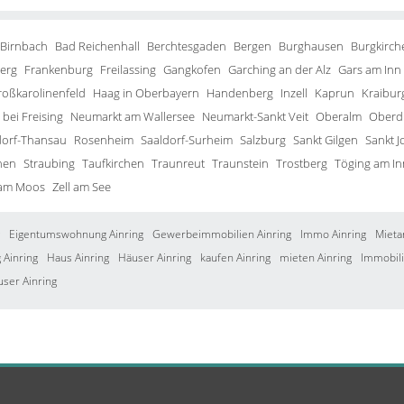
 Birnbach
Bad Reichenhall
Berchtesgaden
Bergen
Burghausen
Burgkirch
erg
Frankenburg
Freilassing
Gangkofen
Garching an der Alz
Gars am Inn
roßkarolinenfeld
Haag in Oberbayern
Handenberg
Inzell
Kaprun
Kraibur
bei Freising
Neumarkt am Wallersee
Neumarkt-Sankt Veit
Oberalm
Oberd
orf-Thansau
Rosenheim
Saaldorf-Surheim
Salzburg
Sankt Gilgen
Sankt J
hen
Straubing
Taufkirchen
Traunreut
Traunstein
Trostberg
Töging am In
 am Moos
Zell am See
Eigentumswohnung Ainring
Gewerbeimmobilien Ainring
Immo Ainring
Mieta
Ainring
Haus Ainring
Häuser Ainring
kaufen Ainring
mieten Ainring
Immobili
user Ainring