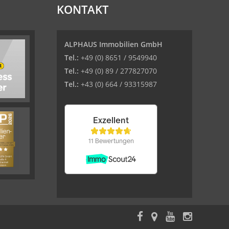
KONTAKT
ALPHAUS Immobilien GmbH
Tel.:
+49 (0) 8651 / 9549940
Tel.:
+49 (0) 89 / 277827070
Tel.:
+43 (0) 664 / 93315987