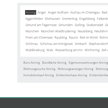
Ainring
Anger
Anger-Aufham
Aschau im Chiemgau
Bad
Eggenfelden
Elixhausen
Emmerting
Engelsberg
Falkenb
Gmund am Tegernsee
Gmunden
Golling
Grabenstätt
G
München
München Waldtrudering
Neubiberg
Neufahrn 
Prien am Chiemsee
Raubling
Rauris
Reit im Winkl
Rohrd
Schönau
Schönau am Königssee
Simbach
Stephanskirc
Waldkraiburg
Wals
Wasserburg am Inn
Winhöring
Zell
Büro Ainring
Bürofläche Ainring
Eigentumswohnungen Ainring
Wohnungssuche Ainring
Wohnungsanzeigen Ainring
Wohnung 
Immobilienkauf Ainring
Einfamilienhaus Ainring
Einfamilienhä