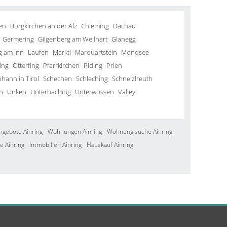
en
Burgkirchen an der Alz
Chieming
Dachau
Germering
Gilgenberg am Weilhart
Glanegg
g am Inn
Laufen
Marktl
Marquartstein
Mondsee
ing
Otterfing
Pfarrkirchen
Piding
Prien
ohann in Tirol
Schechen
Schleching
Schneizlreuth
n
Unken
Unterhaching
Unterwössen
Valley
ngebote Ainring
Wohnungen Ainring
Wohnung suche Ainring
e Ainring
Immobilien Ainring
Hauskauf Ainring