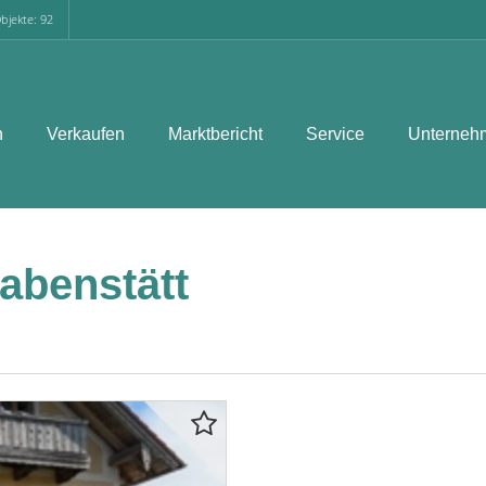
bjekte: 92
n
Verkaufen
Marktbericht
Service
Unterneh
benstätt