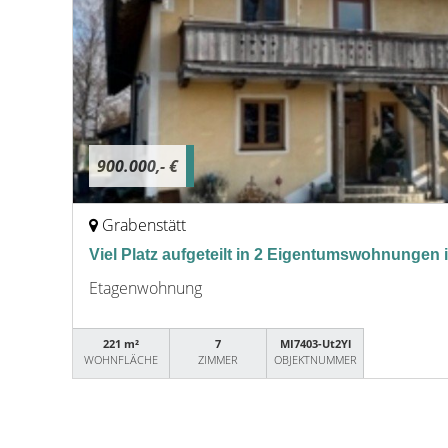
900.000,- €
Grabenstätt
Viel Platz aufgeteilt in 2 Eigentumswohnunge
Etagenwohnung
221 m²
7
MI7403-Ut2Yl
WOHNFLÄCHE
ZIMMER
OBJEKTNUMMER