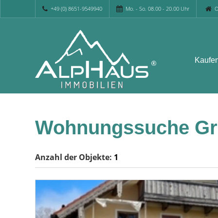
+49 (0) 8651-9549940
Mo. - So. 08.00 - 20.00 Uhr
O
Kaufe
Wohnungssuche Gra
Anzahl der
Objekte:
1