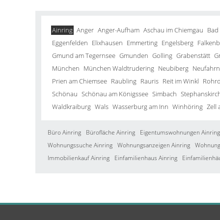
Ainring
Anger
Anger-Aufham
Aschau im Chiemgau
Bad
Eggenfelden
Elixhausen
Emmerting
Engelsberg
Falkenb
Gmund am Tegernsee
Gmunden
Golling
Grabenstätt
G
München
München Waldtrudering
Neubiberg
Neufahrn 
Prien am Chiemsee
Raubling
Rauris
Reit im Winkl
Rohrd
Schönau
Schönau am Königssee
Simbach
Stephanskirc
Waldkraiburg
Wals
Wasserburg am Inn
Winhöring
Zell
Büro Ainring
Bürofläche Ainring
Eigentumswohnungen Ainring
Wohnungssuche Ainring
Wohnungsanzeigen Ainring
Wohnung 
Immobilienkauf Ainring
Einfamilienhaus Ainring
Einfamilienhä