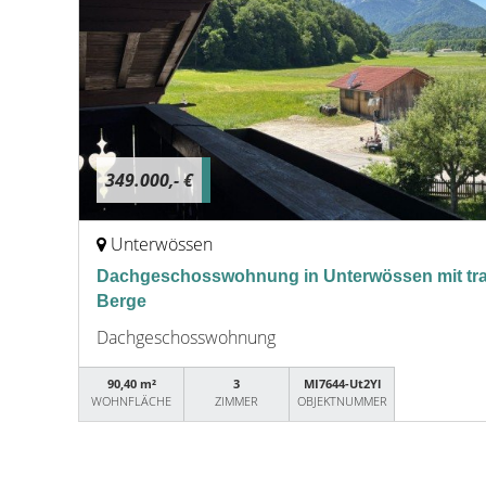
349.000,- €
Unterwössen
Dachgeschosswohnung in Unterwössen mit trau
Berge
Dachgeschosswohnung
90,40 m²
3
MI7644-Ut2Yl
WOHNFLÄCHE
ZIMMER
OBJEKTNUMMER