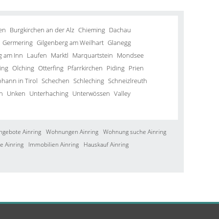
en
Burgkirchen an der Alz
Chieming
Dachau
Germering
Gilgenberg am Weilhart
Glanegg
g am Inn
Laufen
Marktl
Marquartstein
Mondsee
ing
Olching
Otterfing
Pfarrkirchen
Piding
Prien
ohann in Tirol
Schechen
Schleching
Schneizlreuth
n
Unken
Unterhaching
Unterwössen
Valley
ngebote Ainring
Wohnungen Ainring
Wohnung suche Ainring
e Ainring
Immobilien Ainring
Hauskauf Ainring