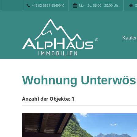
+49 (0) 8651-9549940
Mo. - So. 08.00 - 20.00 Uhr
O
Kaufe
Wohnung Unterwös
Anzahl der
Objekte:
1