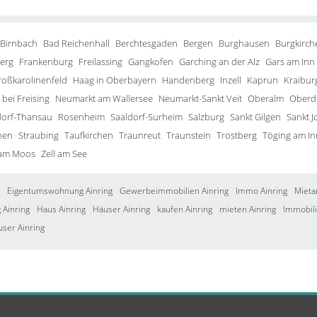
 Birnbach
Bad Reichenhall
Berchtesgaden
Bergen
Burghausen
Burgkirch
erg
Frankenburg
Freilassing
Gangkofen
Garching an der Alz
Gars am Inn
roßkarolinenfeld
Haag in Oberbayern
Handenberg
Inzell
Kaprun
Kraibur
bei Freising
Neumarkt am Wallersee
Neumarkt-Sankt Veit
Oberalm
Oberd
orf-Thansau
Rosenheim
Saaldorf-Surheim
Salzburg
Sankt Gilgen
Sankt J
hen
Straubing
Taufkirchen
Traunreut
Traunstein
Trostberg
Töging am In
 am Moos
Zell am See
Eigentumswohnung Ainring
Gewerbeimmobilien Ainring
Immo Ainring
Mieta
Ainring
Haus Ainring
Häuser Ainring
kaufen Ainring
mieten Ainring
Immobili
user Ainring