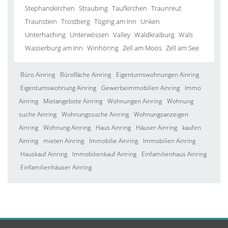
Stephanskirchen
Straubing
Taufkirchen
Traunreut
Traunstein
Trostberg
Töging am Inn
Unken
Unterhaching
Unterwössen
Valley
Waldkraiburg
Wals
Wasserburg am Inn
Winhöring
Zell am Moos
Zell am See
Büro Ainring
Bürofläche Ainring
Eigentumswohnungen Ainring
Eigentumswohnung Ainring
Gewerbeimmobilien Ainring
Immo
Ainring
Mietangebote Ainring
Wohnungen Ainring
Wohnung
suche Ainring
Wohnungssuche Ainring
Wohnungsanzeigen
Ainring
Wohnung Ainring
Haus Ainring
Häuser Ainring
kaufen
Ainring
mieten Ainring
Immobilie Ainring
Immobilien Ainring
Hauskauf Ainring
Immobilienkauf Ainring
Einfamilienhaus Ainring
Einfamilienhäuser Ainring