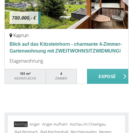
780.000,- €
Kaprun
Blick auf das Kitzsteinhorn - charmante 4-Zimmer-
Gartenwohnung mit ZWEITWOHNSITZWIDMUNG!
Etagenwohnung
101 m²
4
WOHNFLÄCHE
ZIMMER
Ainring
Anger
Anger-Aufham
Aschau im Chiemgau
Bad Birnbach
Bad Reichenhall
Berchtesgaden
Bergen