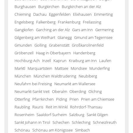
Burghausen
Burgkirchen
Burgkirchen an der Alz
Chieming
Dachau
Eggenfelden
Elixhausen
Emmerting
Engelsberg
Falkenberg
Frankenburg
Freilassing
Gangkofen
Garching an der Alz
Gars am Inn
Germering
Gilgenberg am Weilhart
Glanegg
Gmund am Tegernsee
Gmunden
Golling
Grabenstätt
Großkarolinenfeld
Gröbenzell
Haag in Oberbayern
Handenberg
Hochburg-Ach
Inzell
Kaprun
Kraiburg am Inn
Laufen
Marktl
Marquartstein
Mattsee
Mondsee
Munderfing
München
München Waldtrudering
Neubiberg
Neufahrn bei Freising
Neumarkt am Wallersee
Neumarkt-Sankt Veit
Oberalm
Oberding
Olching
Otterfing
Pfarrkirchen
Piding
Prien
Prien am Chiemsee
Raubling
Rauris
Reit im Winkl
Rohrdorf-Thansau
Rosenheim
Saaldorf-Surheim
Salzburg
Sankt Gilgen
Sankt Johann in Tirol
Schechen
Schleching
Schneizlreuth
Schönau
Schönau am Königssee
Simbach