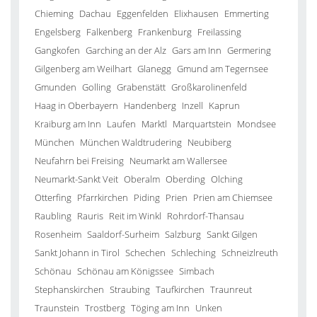
Chieming
Dachau
Eggenfelden
Elixhausen
Emmerting
Engelsberg
Falkenberg
Frankenburg
Freilassing
Gangkofen
Garching an der Alz
Gars am Inn
Germering
Gilgenberg am Weilhart
Glanegg
Gmund am Tegernsee
Gmunden
Golling
Grabenstätt
Großkarolinenfeld
Haag in Oberbayern
Handenberg
Inzell
Kaprun
Kraiburg am Inn
Laufen
Marktl
Marquartstein
Mondsee
München
München Waldtrudering
Neubiberg
Neufahrn bei Freising
Neumarkt am Wallersee
Neumarkt-Sankt Veit
Oberalm
Oberding
Olching
Otterfing
Pfarrkirchen
Piding
Prien
Prien am Chiemsee
Raubling
Rauris
Reit im Winkl
Rohrdorf-Thansau
Rosenheim
Saaldorf-Surheim
Salzburg
Sankt Gilgen
Sankt Johann in Tirol
Schechen
Schleching
Schneizlreuth
Schönau
Schönau am Königssee
Simbach
Stephanskirchen
Straubing
Taufkirchen
Traunreut
Traunstein
Trostberg
Töging am Inn
Unken