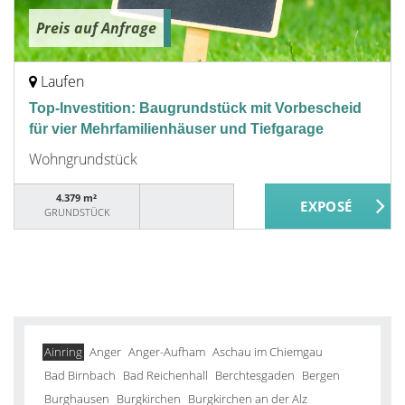
Preis auf Anfrage
Laufen
Top-Investition: Baugrundstück mit Vorbescheid
für vier Mehrfamilienhäuser und Tiefgarage
Wohngrundstück
4.379 m²
GRUNDSTÜCK
Ainring
Anger
Anger-Aufham
Aschau im Chiemgau
Bad Birnbach
Bad Reichenhall
Berchtesgaden
Bergen
Burghausen
Burgkirchen
Burgkirchen an der Alz