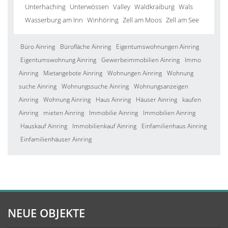
Unterhaching
Unterwössen
Valley
Waldkraiburg
Wals
Wasserburg am Inn
Winhöring
Zell am Moos
Zell am See
Büro Ainring
Bürofläche Ainring
Eigentumswohnungen Ainring
Eigentumswohnung Ainring
Gewerbeimmobilien Ainring
Immo
Ainring
Mietangebote Ainring
Wohnungen Ainring
Wohnung
suche Ainring
Wohnungssuche Ainring
Wohnungsanzeigen
Ainring
Wohnung Ainring
Haus Ainring
Häuser Ainring
kaufen
Ainring
mieten Ainring
Immobilie Ainring
Immobilien Ainring
Hauskauf Ainring
Immobilienkauf Ainring
Einfamilienhaus Ainring
Einfamilienhäuser Ainring
NEUE OBJEKTE