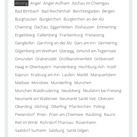
Ainring
Anger
Anger-Aufham
Aschau im Chiemgau
Bad Birnbach
Bad Reichenhall
Berchtesgaden
Bergen
Burghausen
Burgkirchen
Burgkirchen an der Alz
Chieming
Dachau
Eggenfelden
Elixhausen
Emmerting
Engelsberg
Falkenberg
Frankenburg
Freilassing
Gangkofen
Garching an der Alz
Gars am Inn
Germering
Gilgenberg am Weilhart
Glanegg
Gmund am Tegernsee
Gmunden
Grabenstätt
Großkarolinenfeld
Gröbenzell
Haag in Oberbayern
Handenberg
Hochburg-Ach
Inzell
Kaprun
Kraiburg am Inn
Laufen
Marktl
Marquartstein
Mattsee
Mondsee
Munderfing
München
München Waldtrudering
Neubiberg
Neufahrn bei Freising
Neumarkt am Wallersee
Neumarkt-Sankt Veit
Oberalm
Oberding
Olching
Otterfing
Pfarrkirchen
Piding
Piesendorf
Prien
Prien am Chiemsee
Raubling
Rauris
Reit im Winkl
Rohrdorf-Thansau
Rosenheim
Saaldorf-Surheim
Salzburg
Sankt Gilgen