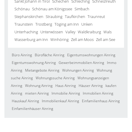
Sankt Johann in Tirol
Schechen
Schleching
Schneizlreuth
Schönau
Schönau am Königssee
Simbach
Stephanskirchen
Straubing
Taufkirchen
Traunreut
Traunstein
Trostberg
Töging am Inn
Unken
Unterhaching
Unterwössen
Valley
Waldkraiburg
Wals
Wasserburg am Inn
Winhöring
Zell am Moos
Zell am See
Büro Ainring
Bürofläche Ainring
Eigentumswohnungen Ainring
Eigentumswohnung Ainring
Gewerbeimmobilien Ainring
Immo
Ainring
Mietangebote Ainring
Wohnungen Ainring
Wohnung
suche Ainring
Wohnungssuche Ainring
Wohnungsanzeigen
Ainring
Wohnung Ainring
Haus Ainring
Häuser Ainring
kaufen
Ainring
mieten Ainring
Immobilie Ainring
Immobilien Ainring
Hauskauf Ainring
Immobilienkauf Ainring
Einfamilienhaus Ainring
Einfamilienhäuser Ainring