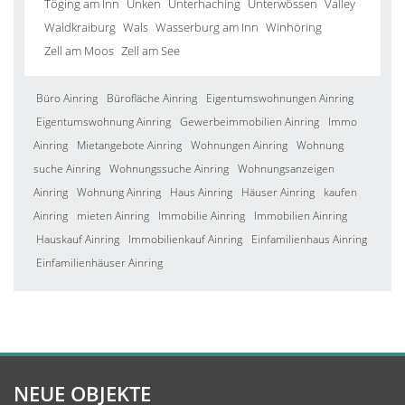
Töging am Inn
Unken
Unterhaching
Unterwössen
Valley
Waldkraiburg
Wals
Wasserburg am Inn
Winhöring
Zell am Moos
Zell am See
Büro Ainring
Bürofläche Ainring
Eigentumswohnungen Ainring
Eigentumswohnung Ainring
Gewerbeimmobilien Ainring
Immo
Ainring
Mietangebote Ainring
Wohnungen Ainring
Wohnung
suche Ainring
Wohnungssuche Ainring
Wohnungsanzeigen
Ainring
Wohnung Ainring
Haus Ainring
Häuser Ainring
kaufen
Ainring
mieten Ainring
Immobilie Ainring
Immobilien Ainring
Hauskauf Ainring
Immobilienkauf Ainring
Einfamilienhaus Ainring
Einfamilienhäuser Ainring
NEUE OBJEKTE