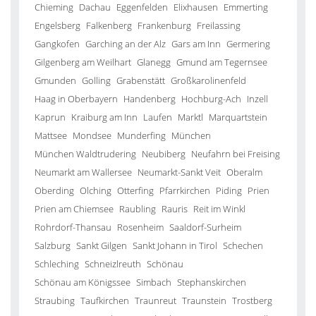
Chieming
Dachau
Eggenfelden
Elixhausen
Emmerting
Engelsberg
Falkenberg
Frankenburg
Freilassing
Gangkofen
Garching an der Alz
Gars am Inn
Germering
Gilgenberg am Weilhart
Glanegg
Gmund am Tegernsee
Gmunden
Golling
Grabenstätt
Großkarolinenfeld
Haag in Oberbayern
Handenberg
Hochburg-Ach
Inzell
Kaprun
Kraiburg am Inn
Laufen
Marktl
Marquartstein
Mattsee
Mondsee
Munderfing
München
München Waldtrudering
Neubiberg
Neufahrn bei Freising
Neumarkt am Wallersee
Neumarkt-Sankt Veit
Oberalm
Oberding
Olching
Otterfing
Pfarrkirchen
Piding
Prien
Prien am Chiemsee
Raubling
Rauris
Reit im Winkl
Rohrdorf-Thansau
Rosenheim
Saaldorf-Surheim
Salzburg
Sankt Gilgen
Sankt Johann in Tirol
Schechen
Schleching
Schneizlreuth
Schönau
Schönau am Königssee
Simbach
Stephanskirchen
Straubing
Taufkirchen
Traunreut
Traunstein
Trostberg