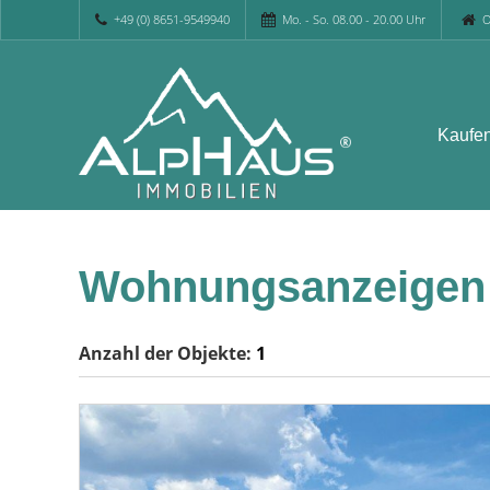
+49 (0) 8651-9549940
Mo. - So. 08.00 - 20.00 Uhr
O
Kaufe
Wohnungsanzeigen S
Anzahl der
Objekte:
1