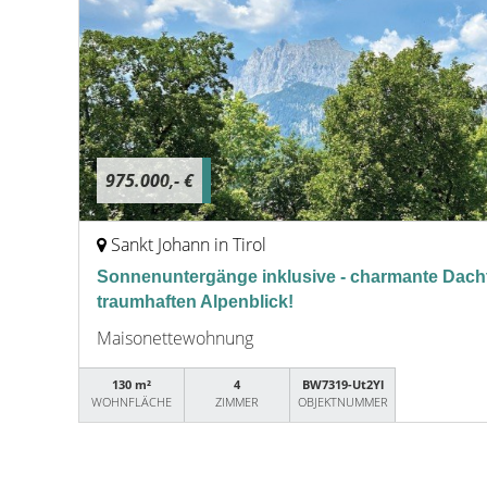
975.000,- €
Sankt Johann in Tirol
Sonnenuntergänge inklusive - charmante Dacht
traumhaften Alpenblick!
Maisonettewohnung
130 m²
4
BW7319-Ut2Yl
WOHNFLÄCHE
ZIMMER
OBJEKTNUMMER