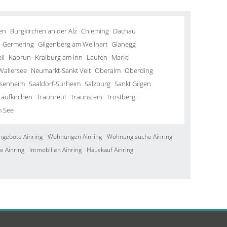
en
Burgkirchen an der Alz
Chieming
Dachau
Germering
Gilgenberg am Weilhart
Glanegg
ll
Kaprun
Kraiburg am Inn
Laufen
Marktl
Wallersee
Neumarkt-Sankt Veit
Oberalm
Oberding
senheim
Saaldorf-Surheim
Salzburg
Sankt Gilgen
Taufkirchen
Traunreut
Traunstein
Trostberg
m See
ngebote Ainring
Wohnungen Ainring
Wohnung suche Ainring
e Ainring
Immobilien Ainring
Hauskauf Ainring