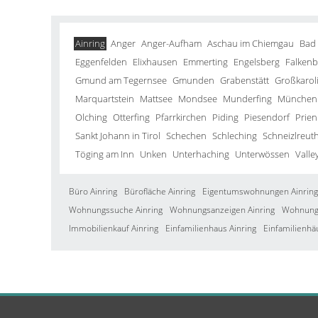
Ainring
Anger
Anger-Aufham
Aschau im Chiemgau
Bad
Eggenfelden
Elixhausen
Emmerting
Engelsberg
Falkenb
Gmund am Tegernsee
Gmunden
Grabenstätt
Großkarol
Marquartstein
Mattsee
Mondsee
Munderfing
München
Olching
Otterfing
Pfarrkirchen
Piding
Piesendorf
Prien
Sankt Johann in Tirol
Schechen
Schleching
Schneizlreut
Töging am Inn
Unken
Unterhaching
Unterwössen
Valle
Büro Ainring
Bürofläche Ainring
Eigentumswohnungen Ainring
Wohnungssuche Ainring
Wohnungsanzeigen Ainring
Wohnung 
Immobilienkauf Ainring
Einfamilienhaus Ainring
Einfamilienhä