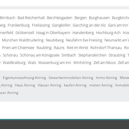
 Birnbach
Bad Reichenhall
Berchtesgaden
Bergen
Burghausen
Burgkirch
erg
Frankenburg
Freilassing
Gangkofen
Garching an der Alz
Gars am Inn
inenfeld
Gröbenzell
Haag in Oberbayern
Handenberg
Hochburg-Ach
Inze
München Waldtrudering
Neubiberg
Neufahrn bei Freising
Neumarkt am 
Prien am Chiemsee
Raubling
Rauris
Reit im Winkl
Rohrdorf-Thansau
Ro
h
Schönau
Schönau am Königssee
Simbach
Stephanskirchen
Straubing
y
Waldkraiburg
Wals
Wasserburg am Inn
Winhöring
Zell am Moos
Zell a
Eigentumswohnung Ainring
Gewerbeimmobilien Ainring
Immo Ainring
Mieta
Ainring
Haus Ainring
Häuser Ainring
kaufen Ainring
mieten Ainring
Immobili
user Ainring