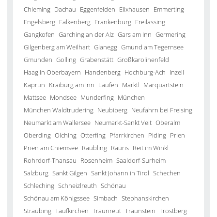
Chieming
Dachau
Eggenfelden
Elixhausen
Emmerting
Engelsberg
Falkenberg
Frankenburg
Freilassing
Gangkofen
Garching an der Alz
Gars am Inn
Germering
Gilgenberg am Weilhart
Glanegg
Gmund am Tegernsee
Gmunden
Golling
Grabenstätt
Großkarolinenfeld
Haag in Oberbayern
Handenberg
Hochburg-Ach
Inzell
Kaprun
Kraiburg am Inn
Laufen
Marktl
Marquartstein
Mattsee
Mondsee
Munderfing
München
München Waldtrudering
Neubiberg
Neufahrn bei Freising
Neumarkt am Wallersee
Neumarkt-Sankt Veit
Oberalm
Oberding
Olching
Otterfing
Pfarrkirchen
Piding
Prien
Prien am Chiemsee
Raubling
Rauris
Reit im Winkl
Rohrdorf-Thansau
Rosenheim
Saaldorf-Surheim
Salzburg
Sankt Gilgen
Sankt Johann in Tirol
Schechen
Schleching
Schneizlreuth
Schönau
Schönau am Königssee
Simbach
Stephanskirchen
Straubing
Taufkirchen
Traunreut
Traunstein
Trostberg