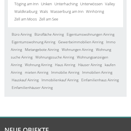
Töging am Inn
Unken
Unterhaching
Unterwössen
Valley
Waldkraiburg
Wals
Wasserburg am Inn
Winhöring
Zell am Moos
Zell am See
Büro Ainring
Bürofläche Ainring
Eigentumswohnungen Ainring
Eigentumswohnung Ainring
Gewerbeimmobilien Ainring
Immo
Ainring
Mietangebote Ainring
Wohnungen Ainring
Wohnung
suche Ainring
Wohnungssuche Ainring
Wohnungsanzeigen
Ainring
Wohnung Ainring
Haus Ainring
Häuser Ainring
kaufen
Ainring
mieten Ainring
Immobilie Ainring
Immobilien Ainring
Hauskauf Ainring
Immobilienkauf Ainring
Einfamilienhaus Ainring
Einfamilienhäuser Ainring
NEUE OBJEKTE