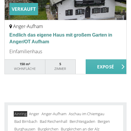
VERKAUFT
Anger-Aufham
Endlich das eigene Haus mit großem Garten in
Anger/OT Aufham
Einfamilienhaus
150 m²
5
WOHNFLÄCHE
ZIMMER
Ainring
Anger
Anger-Aufham
Aschau im Chiemgau
Bad Birnbach
Bad Reichenhall
Berchtesgaden
Bergen
Burghausen
Burgkirchen
Burgkirchen an der Alz