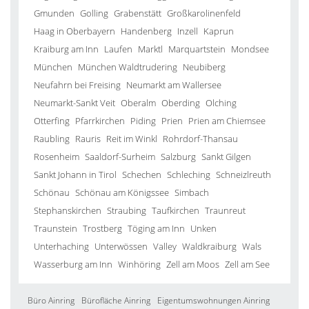
Gmunden
Golling
Grabenstätt
Großkarolinenfeld
Haag in Oberbayern
Handenberg
Inzell
Kaprun
Kraiburg am Inn
Laufen
Marktl
Marquartstein
Mondsee
München
München Waldtrudering
Neubiberg
Neufahrn bei Freising
Neumarkt am Wallersee
Neumarkt-Sankt Veit
Oberalm
Oberding
Olching
Otterfing
Pfarrkirchen
Piding
Prien
Prien am Chiemsee
Raubling
Rauris
Reit im Winkl
Rohrdorf-Thansau
Rosenheim
Saaldorf-Surheim
Salzburg
Sankt Gilgen
Sankt Johann in Tirol
Schechen
Schleching
Schneizlreuth
Schönau
Schönau am Königssee
Simbach
Stephanskirchen
Straubing
Taufkirchen
Traunreut
Traunstein
Trostberg
Töging am Inn
Unken
Unterhaching
Unterwössen
Valley
Waldkraiburg
Wals
Wasserburg am Inn
Winhöring
Zell am Moos
Zell am See
Büro Ainring
Bürofläche Ainring
Eigentumswohnungen Ainring