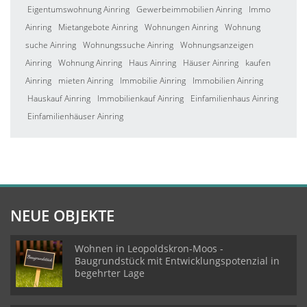
Eigentumswohnung Ainring
Gewerbeimmobilien Ainring
Immo
Ainring
Mietangebote Ainring
Wohnungen Ainring
Wohnung
suche Ainring
Wohnungssuche Ainring
Wohnungsanzeigen
Ainring
Wohnung Ainring
Haus Ainring
Häuser Ainring
kaufen
Ainring
mieten Ainring
Immobilie Ainring
Immobilien Ainring
Hauskauf Ainring
Immobilienkauf Ainring
Einfamilienhaus Ainring
Einfamilienhäuser Ainring
NEUE OBJEKTE
Wohnen in Leopoldskron-Moos -
Baugrundstück mit Entwicklungspotenzial in
begehrter Lage