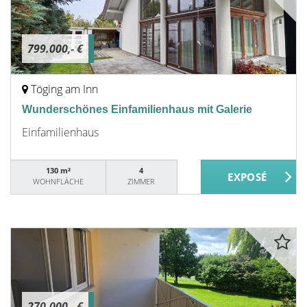
799.000,- €
Töging am Inn
Wunderschönes Einfamilienhaus mit Galerie
Einfamilienhaus
130 m²
4
WOHNFLÄCHE
ZIMMER
270.000,- €