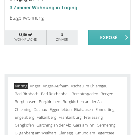
3 Zimmer Wohnung in Töging
Etagenwohnung
83,50 m²
3
WOHNFLÄCHE
ZIMMER
Ainring
Anger
Anger-Aufham
Aschau im Chiemgau
Bad Birnbach
Bad Reichenhall
Berchtesgaden
Bergen
Burghausen
Burgkirchen
Burgkirchen an der Alz
Chieming
Dachau
Eggenfelden
Elixhausen
Emmerting
Engelsberg
Falkenberg
Frankenburg
Freilassing
Gangkofen
Garching an der Alz
Gars am Inn
Germering
Gilgenberg am Weilhart
Glanegg
Gmund am Tegernsee