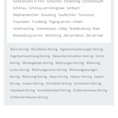
Sankt Johann in Tirol
Schechen
Schleching
Schneizlreuth
Schönau
Schönau am Königssee
Simbach
Stephanskirchen
Straubing
Taufkirchen
Traunreut
Traunstein
Trostberg
Töging am Inn
Unken
Unterhaching
Unterwössen
Valley
Waldkraiburg
Wals
Wasserburg am Inn
Winhöring
Zell am Moos
Zell am See
Büro Ainring
Bürofläche Ainring
Eigentumswohnungen Ainring
Eigentumswohnung Ainring
Gewerbeimmobilien Ainring
Immo
Ainring
Mietangebote Ainring
Wohnungen Ainring
Wohnung
suche Ainring
Wohnungssuche Ainring
Wohnungsanzeigen
Ainring
Wohnung Ainring
Haus Ainring
Häuser Ainring
kaufen
Ainring
mieten Ainring
Immobilie Ainring
Immobilien Ainring
Hauskauf Ainring
Immobilienkauf Ainring
Einfamilienhaus Ainring
Einfamilienhäuser Ainring