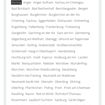
Ainring
Anger
Anger-Aufham
Aschau im Chiemgau
Bad Birnbach
Bad Reichenhall
Berchtesgaden
Bergen
Burghausen
Burgkirchen
Burgkirchen an der Alz
Chieming
Dachau
Eggenfelden
Elixhausen
Emmerting
Engelsberg
Falkenberg
Frankenburg
Freilassing
Gangkofen
Garching an der Alz
Gars am Inn
Germering
Gilgenberg am Weilhart
Glanegg
Gmund am Tegernsee
Gmunden
Golling
Grabenstätt
Großkarolinenfeld
Gröbenzell
Haag in Oberbayern
Handenberg
Hochburg-Ach
Inzell
Kaprun
Kraiburg am Inn
Laufen
Marktl
Marquartstein
Mattsee
Mondsee
Munderfing
München
München Waldtrudering
Neubiberg
Neufahrn bei Freising
Neumarkt am Wallersee
Neumarkt-Sankt Veit
Oberalm
Oberding
Olching
Otterfing
Pfarrkirchen
Piding
Prien
Prien am Chiemsee
Raubling
Rauris
Reit im Winkl
Rohrdorf-Thansau
Rosenheim
Saaldorf-Surheim
Salzburg
Sankt Gilgen