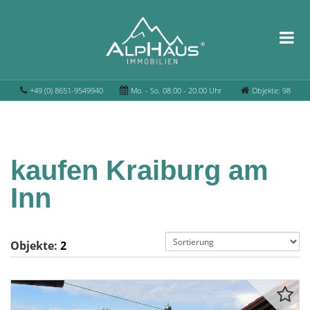
+49 (0) 8651-9549940
Mo. - So. 08.00 - 20.00 Uhr
Objekte: 98
kaufen Kraiburg am
Inn
Objekte:
2