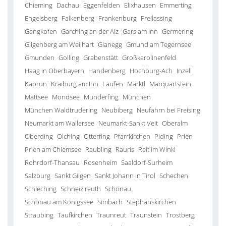
Chieming
Dachau
Eggenfelden
Elixhausen
Emmerting
Engelsberg
Falkenberg
Frankenburg
Freilassing
Gangkofen
Garching an der Alz
Gars am Inn
Germering
Gilgenberg am Weilhart
Glanegg
Gmund am Tegernsee
Gmunden
Golling
Grabenstätt
Großkarolinenfeld
Haag in Oberbayern
Handenberg
Hochburg-Ach
Inzell
Kaprun
Kraiburg am Inn
Laufen
Marktl
Marquartstein
Mattsee
Mondsee
Munderfing
München
München Waldtrudering
Neubiberg
Neufahrn bei Freising
Neumarkt am Wallersee
Neumarkt-Sankt Veit
Oberalm
Oberding
Olching
Otterfing
Pfarrkirchen
Piding
Prien
Prien am Chiemsee
Raubling
Rauris
Reit im Winkl
Rohrdorf-Thansau
Rosenheim
Saaldorf-Surheim
Salzburg
Sankt Gilgen
Sankt Johann in Tirol
Schechen
Schleching
Schneizlreuth
Schönau
Schönau am Königssee
Simbach
Stephanskirchen
Straubing
Taufkirchen
Traunreut
Traunstein
Trostberg