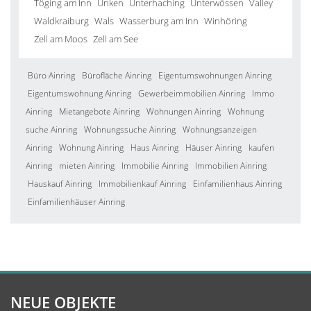
Töging am Inn
Unken
Unterhaching
Unterwössen
Valley
Waldkraiburg
Wals
Wasserburg am Inn
Winhöring
Zell am Moos
Zell am See
Büro Ainring
Bürofläche Ainring
Eigentumswohnungen Ainring
Eigentumswohnung Ainring
Gewerbeimmobilien Ainring
Immo
Ainring
Mietangebote Ainring
Wohnungen Ainring
Wohnung
suche Ainring
Wohnungssuche Ainring
Wohnungsanzeigen
Ainring
Wohnung Ainring
Haus Ainring
Häuser Ainring
kaufen
Ainring
mieten Ainring
Immobilie Ainring
Immobilien Ainring
Hauskauf Ainring
Immobilienkauf Ainring
Einfamilienhaus Ainring
Einfamilienhäuser Ainring
NEUE OBJEKTE