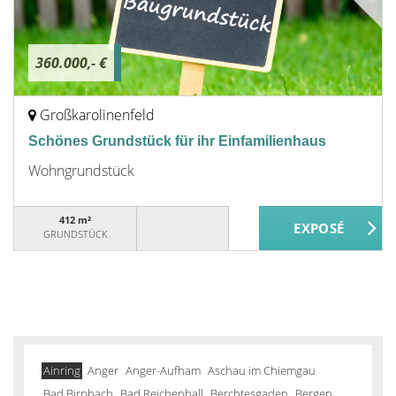
360.000,- €
Großkarolinenfeld
Schönes Grundstück für ihr Einfamilienhaus
Wohngrundstück
412 m²
GRUNDSTÜCK
Ainring
Anger
Anger-Aufham
Aschau im Chiemgau
Bad Birnbach
Bad Reichenhall
Berchtesgaden
Bergen