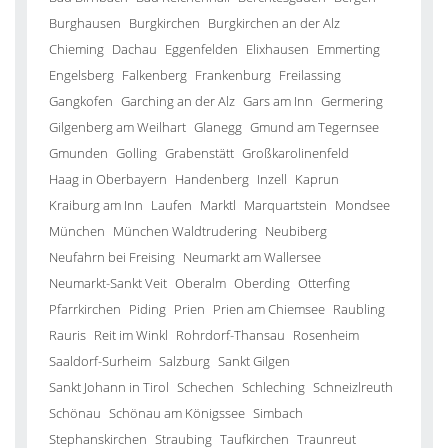
Burghausen
Burgkirchen
Burgkirchen an der Alz
Chieming
Dachau
Eggenfelden
Elixhausen
Emmerting
Engelsberg
Falkenberg
Frankenburg
Freilassing
Gangkofen
Garching an der Alz
Gars am Inn
Germering
Gilgenberg am Weilhart
Glanegg
Gmund am Tegernsee
Gmunden
Golling
Grabenstätt
Großkarolinenfeld
Haag in Oberbayern
Handenberg
Inzell
Kaprun
Kraiburg am Inn
Laufen
Marktl
Marquartstein
Mondsee
München
München Waldtrudering
Neubiberg
Neufahrn bei Freising
Neumarkt am Wallersee
Neumarkt-Sankt Veit
Oberalm
Oberding
Otterfing
Pfarrkirchen
Piding
Prien
Prien am Chiemsee
Raubling
Rauris
Reit im Winkl
Rohrdorf-Thansau
Rosenheim
Saaldorf-Surheim
Salzburg
Sankt Gilgen
Sankt Johann in Tirol
Schechen
Schleching
Schneizlreuth
Schönau
Schönau am Königssee
Simbach
Stephanskirchen
Straubing
Taufkirchen
Traunreut