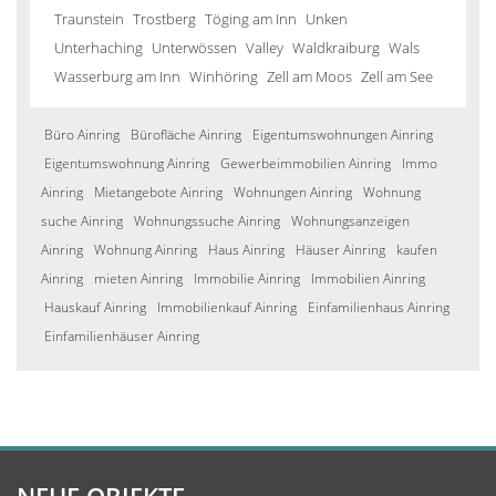
Traunstein
Trostberg
Töging am Inn
Unken
Unterhaching
Unterwössen
Valley
Waldkraiburg
Wals
Wasserburg am Inn
Winhöring
Zell am Moos
Zell am See
Büro Ainring
Bürofläche Ainring
Eigentumswohnungen Ainring
Eigentumswohnung Ainring
Gewerbeimmobilien Ainring
Immo
Ainring
Mietangebote Ainring
Wohnungen Ainring
Wohnung
suche Ainring
Wohnungssuche Ainring
Wohnungsanzeigen
Ainring
Wohnung Ainring
Haus Ainring
Häuser Ainring
kaufen
Ainring
mieten Ainring
Immobilie Ainring
Immobilien Ainring
Hauskauf Ainring
Immobilienkauf Ainring
Einfamilienhaus Ainring
Einfamilienhäuser Ainring