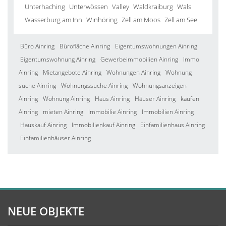
Unterhaching
Unterwössen
Valley
Waldkraiburg
Wals
Wasserburg am Inn
Winhöring
Zell am Moos
Zell am See
Büro Ainring
Bürofläche Ainring
Eigentumswohnungen Ainring
Eigentumswohnung Ainring
Gewerbeimmobilien Ainring
Immo
Ainring
Mietangebote Ainring
Wohnungen Ainring
Wohnung
suche Ainring
Wohnungssuche Ainring
Wohnungsanzeigen
Ainring
Wohnung Ainring
Haus Ainring
Häuser Ainring
kaufen
Ainring
mieten Ainring
Immobilie Ainring
Immobilien Ainring
Hauskauf Ainring
Immobilienkauf Ainring
Einfamilienhaus Ainring
Einfamilienhäuser Ainring
NEUE OBJEKTE