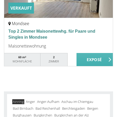
VERKAUFT
Mondsee
Top 2 Zimmer Maisonettewhg. für Paare und
Singles in Mondsee
Maisonettewohnung
60 m²
2
WOHNFLÄCHE
ZIMMER
Ainring
Anger
Anger-Aufham
Aschau im Chiemgau
Bad Birnbach
Bad Reichenhall
Berchtesgaden
Bergen
Burghausen
Burgkirchen
Burgkirchen an der Alz