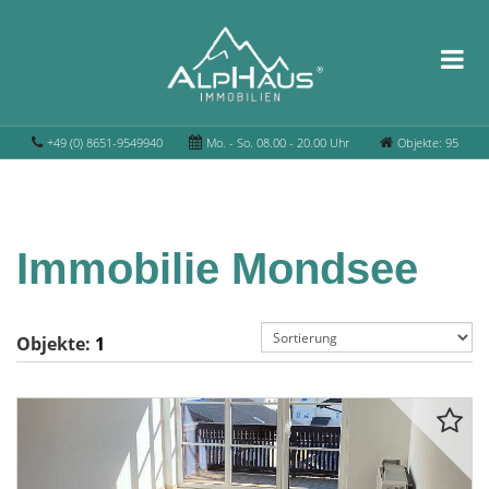
+49 (0) 8651-9549940
Mo. - So. 08.00 - 20.00 Uhr
Objekte: 95
Immobilie Mondsee
Objekte:
1