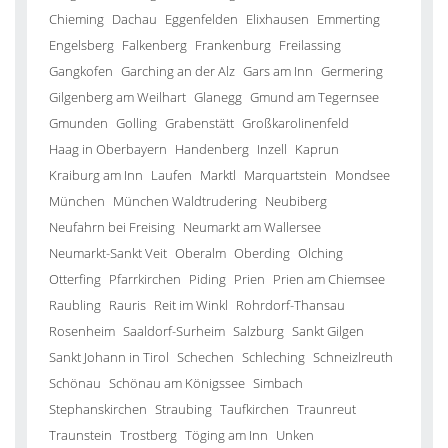
Chieming
Dachau
Eggenfelden
Elixhausen
Emmerting
Engelsberg
Falkenberg
Frankenburg
Freilassing
Gangkofen
Garching an der Alz
Gars am Inn
Germering
Gilgenberg am Weilhart
Glanegg
Gmund am Tegernsee
Gmunden
Golling
Grabenstätt
Großkarolinenfeld
Haag in Oberbayern
Handenberg
Inzell
Kaprun
Kraiburg am Inn
Laufen
Marktl
Marquartstein
Mondsee
München
München Waldtrudering
Neubiberg
Neufahrn bei Freising
Neumarkt am Wallersee
Neumarkt-Sankt Veit
Oberalm
Oberding
Olching
Otterfing
Pfarrkirchen
Piding
Prien
Prien am Chiemsee
Raubling
Rauris
Reit im Winkl
Rohrdorf-Thansau
Rosenheim
Saaldorf-Surheim
Salzburg
Sankt Gilgen
Sankt Johann in Tirol
Schechen
Schleching
Schneizlreuth
Schönau
Schönau am Königssee
Simbach
Stephanskirchen
Straubing
Taufkirchen
Traunreut
Traunstein
Trostberg
Töging am Inn
Unken