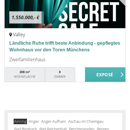
1.550.000,- €
Valley
Ländliche Ruhe trifft beste Anbindung - gepflegtes
Wohnhaus vor den Toren Münchens
Zweifamilienhaus
208 m²
8
WOHNFLÄCHE
ZIMMER
Ainring
Anger
Anger-Aufham
Aschau im Chiemgau
Bad Birnbach
Bad Reichenhall
Berchtesgaden
Bergen