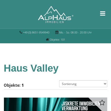
+49 (0) 8651-9549940
Mo. - So. 08.00 - 20.00 Uhr
Objekte: 101
Haus Valley
Objekte:
1