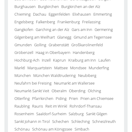
Burghausen
Burgkirchen
Burgkirchen an der Alz
Chieming
Dachau
Eggenfelden
Elixhausen
Emmerting
Engelsberg
Falkenberg
Frankenburg
Freilassing
Gangkofen
Garching an der Alz
Gars am Inn
Germering
Gilgenberg am Weilhart
Glanegg
Gmund am Tegernsee
Gmunden
Golling
Grabenstätt
Großkarolinenfeld
Gröbenzell
Haag in Oberbayern
Handenberg
Hochburg-Ach
Inzell
Kaprun
Kraiburg am Inn
Laufen
Marktl
Marquartstein
Mattsee
Mondsee
Munderfing
München
München Waldtrudering
Neubiberg
Neufahrn bei Freising
Neumarkt am Wallersee
Neumarkt-Sankt Veit
Oberalm
Oberding
Olching
Otterfing
Pfarrkirchen
Piding
Prien
Prien am Chiemsee
Raubling
Rauris
Reit im Winkl
Rohrdorf-Thansau
Rosenheim
Saaldorf-Surheim
Salzburg
Sankt Gilgen
Sankt Johann in Tirol
Schechen
Schleching
Schneizlreuth
Schönau
Schönau am Königssee
Simbach