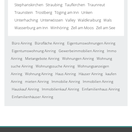
Stephanskirchen
Straubing
Taufkirchen
Traunreut
Traunstein
Trostberg
Töging am Inn
Unken
Unterhaching
Unterwössen
Valley
Waldkraiburg
Wals
Wasserburg am Inn
Winhöring
Zell am Moos
Zell am See
Büro Ainring
Bürofläche Ainring
Eigentumswohnungen Ainring
Eigentumswohnung Ainring
Gewerbeimmobilien Ainring
Immo
Ainring
Mietangebote Ainring
Wohnungen Ainring
Wohnung
suche Ainring
Wohnungssuche Ainring
Wohnungsanzeigen
Ainring
Wohnung Ainring
Haus Ainring
Häuser Ainring
kaufen
Ainring
mieten Ainring
Immobilie Ainring
Immobilien Ainring
Hauskauf Ainring
Immobilienkauf Ainring
Einfamilienhaus Ainring
Einfamilienhäuser Ainring