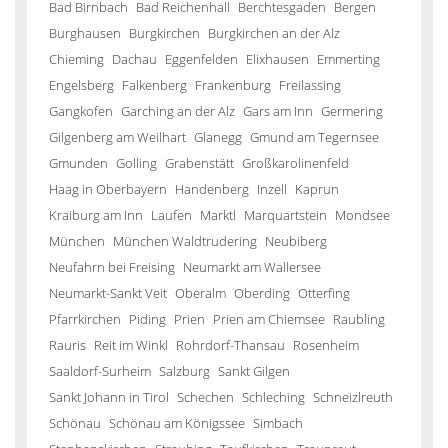
Bad Birnbach
Bad Reichenhall
Berchtesgaden
Bergen
Burghausen
Burgkirchen
Burgkirchen an der Alz
Chieming
Dachau
Eggenfelden
Elixhausen
Emmerting
Engelsberg
Falkenberg
Frankenburg
Freilassing
Gangkofen
Garching an der Alz
Gars am Inn
Germering
Gilgenberg am Weilhart
Glanegg
Gmund am Tegernsee
Gmunden
Golling
Grabenstätt
Großkarolinenfeld
Haag in Oberbayern
Handenberg
Inzell
Kaprun
Kraiburg am Inn
Laufen
Marktl
Marquartstein
Mondsee
München
München Waldtrudering
Neubiberg
Neufahrn bei Freising
Neumarkt am Wallersee
Neumarkt-Sankt Veit
Oberalm
Oberding
Otterfing
Pfarrkirchen
Piding
Prien
Prien am Chiemsee
Raubling
Rauris
Reit im Winkl
Rohrdorf-Thansau
Rosenheim
Saaldorf-Surheim
Salzburg
Sankt Gilgen
Sankt Johann in Tirol
Schechen
Schleching
Schneizlreuth
Schönau
Schönau am Königssee
Simbach