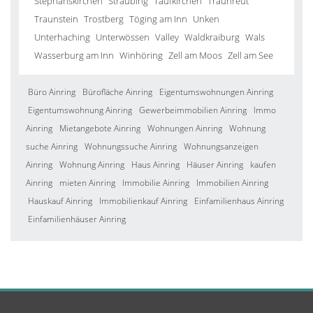
Stephanskirchen
Straubing
Taufkirchen
Traunreut
Traunstein
Trostberg
Töging am Inn
Unken
Unterhaching
Unterwössen
Valley
Waldkraiburg
Wals
Wasserburg am Inn
Winhöring
Zell am Moos
Zell am See
Büro Ainring
Bürofläche Ainring
Eigentumswohnungen Ainring
Eigentumswohnung Ainring
Gewerbeimmobilien Ainring
Immo
Ainring
Mietangebote Ainring
Wohnungen Ainring
Wohnung
suche Ainring
Wohnungssuche Ainring
Wohnungsanzeigen
Ainring
Wohnung Ainring
Haus Ainring
Häuser Ainring
kaufen
Ainring
mieten Ainring
Immobilie Ainring
Immobilien Ainring
Hauskauf Ainring
Immobilienkauf Ainring
Einfamilienhaus Ainring
Einfamilienhäuser Ainring