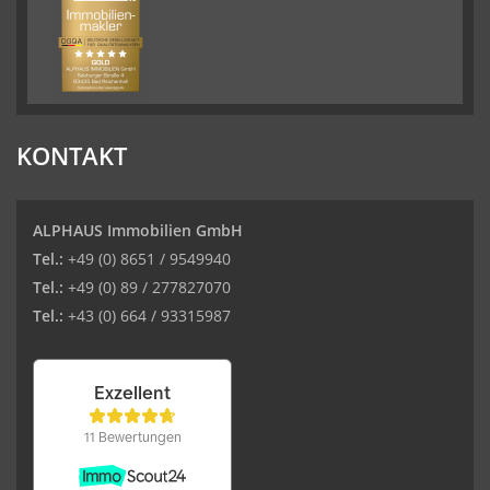
KONTAKT
ALPHAUS Immobilien GmbH
Tel.:
+49 (0) 8651 / 9549940
Tel.:
+49 (0) 89 / 277827070
Tel.:
+43 (0) 664 / 93315987