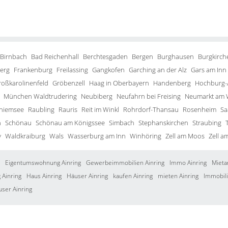
 Birnbach
Bad Reichenhall
Berchtesgaden
Bergen
Burghausen
Burgkirch
erg
Frankenburg
Freilassing
Gangkofen
Garching an der Alz
Gars am Inn
roßkarolinenfeld
Gröbenzell
Haag in Oberbayern
Handenberg
Hochburg-
München Waldtrudering
Neubiberg
Neufahrn bei Freising
Neumarkt am 
Chiemsee
Raubling
Rauris
Reit im Winkl
Rohrdorf-Thansau
Rosenheim
Sa
h
Schönau
Schönau am Königssee
Simbach
Stephanskirchen
Straubing
y
Waldkraiburg
Wals
Wasserburg am Inn
Winhöring
Zell am Moos
Zell a
Eigentumswohnung Ainring
Gewerbeimmobilien Ainring
Immo Ainring
Mieta
Ainring
Haus Ainring
Häuser Ainring
kaufen Ainring
mieten Ainring
Immobili
user Ainring