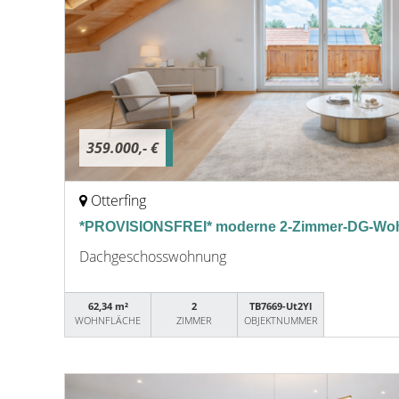
359.000,- €
Otterfing
*PROVISIONSFREI* moderne 2-Zimmer-DG-Woh
Dachgeschosswohnung
62,34 m²
2
TB7669-Ut2Yl
WOHNFLÄCHE
ZIMMER
OBJEKTNUMMER