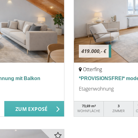
419.000,- €
Otterfing
nung mit Balkon
*PROVISIONSFREI* mode
Etagenwohnung
73,69 m²
3
ZUM EXPOSÉ
WOHNFLÄCHE
ZIMMER
O