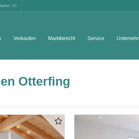
bjekte: 101
n
Verkaufen
Marktbericht
Service
Unterneh
n Otterfing