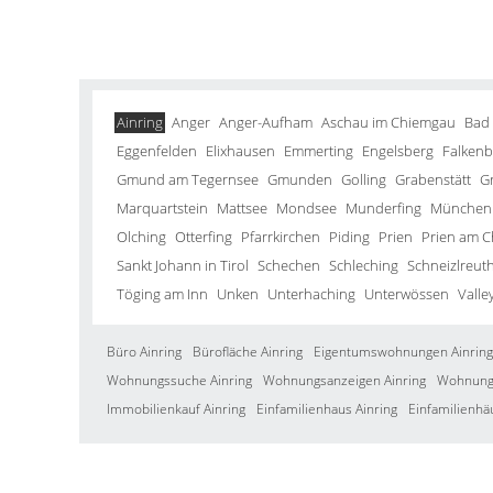
Ainring
Anger
Anger-Aufham
Aschau im Chiemgau
Bad
Eggenfelden
Elixhausen
Emmerting
Engelsberg
Falkenb
Gmund am Tegernsee
Gmunden
Golling
Grabenstätt
G
Marquartstein
Mattsee
Mondsee
Munderfing
München
Olching
Otterfing
Pfarrkirchen
Piding
Prien
Prien am 
Sankt Johann in Tirol
Schechen
Schleching
Schneizlreut
Töging am Inn
Unken
Unterhaching
Unterwössen
Valle
Büro Ainring
Bürofläche Ainring
Eigentumswohnungen Ainring
Wohnungssuche Ainring
Wohnungsanzeigen Ainring
Wohnung 
Immobilienkauf Ainring
Einfamilienhaus Ainring
Einfamilienhä