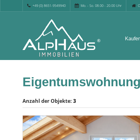
+49 (0) 8651-9549940
Mo. - So. 08.00 - 20.00 Uhr
O
Kaufe
Eigentumswohnunge
Anzahl der
Objekte:
3