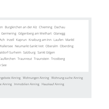
en
Burgkirchen an der Alz
Chieming
Dachau
Germering
Gilgenberg am Weilhart
Glanegg
Ach
Inzell
Kaprun
Kraiburg am Inn
Laufen
Marktl
Wallersee
Neumarkt-Sankt Veit
Oberalm
Oberding
aldorf-Surheim
Salzburg
Sankt Gilgen
Taufkirchen
Traunreut
Traunstein
Trostberg
m See
ngebote Ainring
Wohnungen Ainring
Wohnung suche Ainring
e Ainring
Immobilien Ainring
Hauskauf Ainring