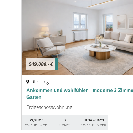
549.000,- €
Otterfing
Ankommen und wohlfühlen - moderne 3-Zimm
Garten
Erdgeschosswohnung
79,80 m²
3
TB7472-Ut2Yl
WOHNFLÄCHE
ZIMMER
OBJEKTNUMMER