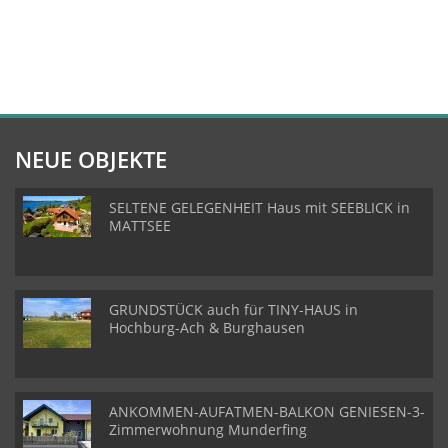
NEUE OBJEKTE
SELTENE GELEGENHEIT Haus mit SEEBLICK in
MATTSEE
GRUNDSTÜCK auch für TINY-HAUS in
Hochburg-Ach & Burghausen
ANKOMMEN-AUFATMEN-BALKON GENIESEN-3-
Zimmerwohnung Munderfing