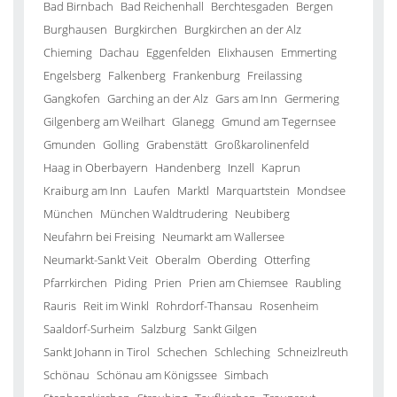
Bad Birnbach
Bad Reichenhall
Berchtesgaden
Bergen
Burghausen
Burgkirchen
Burgkirchen an der Alz
Chieming
Dachau
Eggenfelden
Elixhausen
Emmerting
Engelsberg
Falkenberg
Frankenburg
Freilassing
Gangkofen
Garching an der Alz
Gars am Inn
Germering
Gilgenberg am Weilhart
Glanegg
Gmund am Tegernsee
Gmunden
Golling
Grabenstätt
Großkarolinenfeld
Haag in Oberbayern
Handenberg
Inzell
Kaprun
Kraiburg am Inn
Laufen
Marktl
Marquartstein
Mondsee
München
München Waldtrudering
Neubiberg
Neufahrn bei Freising
Neumarkt am Wallersee
Neumarkt-Sankt Veit
Oberalm
Oberding
Otterfing
Pfarrkirchen
Piding
Prien
Prien am Chiemsee
Raubling
Rauris
Reit im Winkl
Rohrdorf-Thansau
Rosenheim
Saaldorf-Surheim
Salzburg
Sankt Gilgen
Sankt Johann in Tirol
Schechen
Schleching
Schneizlreuth
Schönau
Schönau am Königssee
Simbach