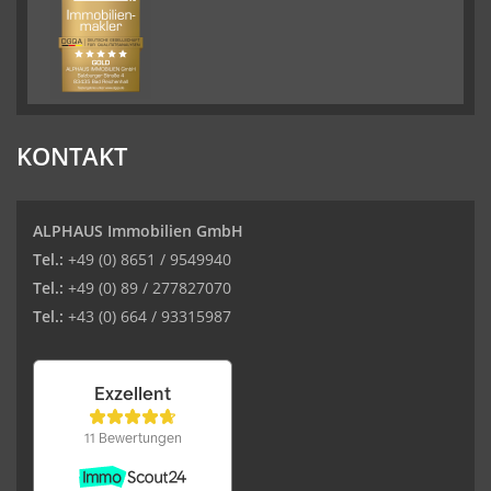
KONTAKT
ALPHAUS Immobilien GmbH
Tel.:
+49 (0) 8651 / 9549940
Tel.:
+49 (0) 89 / 277827070
Tel.:
+43 (0) 664 / 93315987