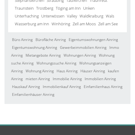
Stephanskirchen
Straubing
Taufkirchen
Traunreut
Traunstein
Trostberg
Töging am Inn
Unken
Unterhaching
Unterwössen
Valley
Waldkraiburg
Wals
Wasserburg am Inn
Winhöring
Zell am Moos
Zell am See
Büro Ainring
Bürofläche Ainring
Eigentumswohnungen Ainring
Eigentumswohnung Ainring
Gewerbeimmobilien Ainring
Immo
Ainring
Mietangebote Ainring
Wohnungen Ainring
Wohnung
suche Ainring
Wohnungssuche Ainring
Wohnungsanzeigen
Ainring
Wohnung Ainring
Haus Ainring
Häuser Ainring
kaufen
Ainring
mieten Ainring
Immobilie Ainring
Immobilien Ainring
Hauskauf Ainring
Immobilienkauf Ainring
Einfamilienhaus Ainring
Einfamilienhäuser Ainring