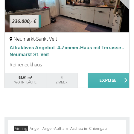
236.000,- €
Neumarkt-Sankt Veit
Attraktives Angebot: 4-Zimmer-Haus mit Terrasse -
Neumarkt-St. Veit
Reiheneckhaus
95,01 m²
4
WOHNFLÄCHE
ZIMMER
Ainring
Anger
Anger-Aufham
Aschau im Chiemgau