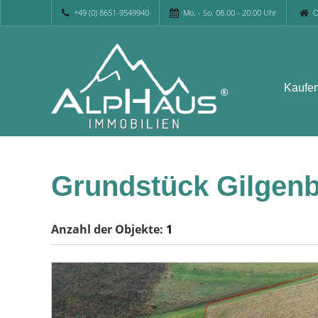
+49 (0) 8651-9549940
Mo. - So. 08.00 - 20.00 Uhr
O
Kaufe
Grundstück Gilgenb
Anzahl der
Objekte:
1