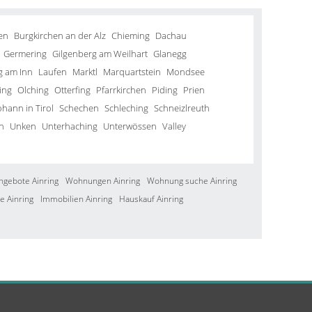
en
Burgkirchen an der Alz
Chieming
Dachau
Germering
Gilgenberg am Weilhart
Glanegg
g am Inn
Laufen
Marktl
Marquartstein
Mondsee
ing
Olching
Otterfing
Pfarrkirchen
Piding
Prien
ohann in Tirol
Schechen
Schleching
Schneizlreuth
n
Unken
Unterhaching
Unterwössen
Valley
ngebote Ainring
Wohnungen Ainring
Wohnung suche Ainring
e Ainring
Immobilien Ainring
Hauskauf Ainring