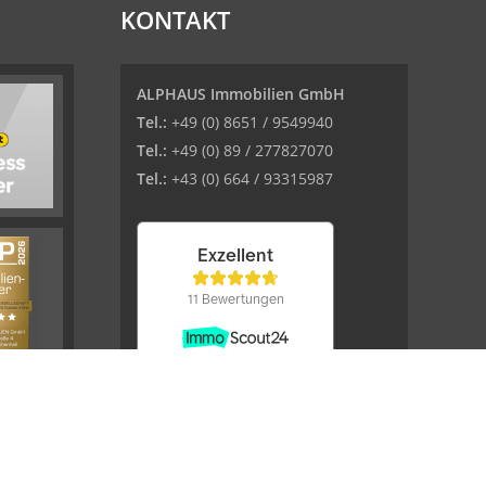
KONTAKT
ALPHAUS Immobilien GmbH
Tel.:
+49 (0) 8651 / 9549940
Tel.:
+49 (0) 89 / 277827070
Tel.:
+43 (0) 664 / 93315987