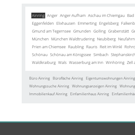
Ainring
Anger
Anger-Aufham
Aschau im Chiemgau
Bad
Eggenfelden
Elixhausen
Emmerting
Engelsberg
Falkenb
Gmund am Tegernsee
Gmunden
Golling
Grabenstätt
G
München
München Waldtrudering
Neubiberg
Neufahrn 
Prien am Chiemsee
Raubling
Rauris
Reit im Winkl
Rohrd
Schönau
Schönau am Königssee
Simbach
Stephanskirc
Waldkraiburg
Wals
Wasserburg am Inn
Winhöring
Zell
Büro Ainring
Bürofläche Ainring
Eigentumswohnungen Ainring
Wohnungssuche Ainring
Wohnungsanzeigen Ainring
Wohnung 
Immobilienkauf Ainring
Einfamilienhaus Ainring
Einfamilienhä