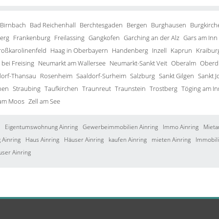
 Birnbach
Bad Reichenhall
Berchtesgaden
Bergen
Burghausen
Burgkirch
erg
Frankenburg
Freilassing
Gangkofen
Garching an der Alz
Gars am Inn
roßkarolinenfeld
Haag in Oberbayern
Handenberg
Inzell
Kaprun
Kraibur
bei Freising
Neumarkt am Wallersee
Neumarkt-Sankt Veit
Oberalm
Oberd
orf-Thansau
Rosenheim
Saaldorf-Surheim
Salzburg
Sankt Gilgen
Sankt J
hen
Straubing
Taufkirchen
Traunreut
Traunstein
Trostberg
Töging am In
 am Moos
Zell am See
Eigentumswohnung Ainring
Gewerbeimmobilien Ainring
Immo Ainring
Mieta
Ainring
Haus Ainring
Häuser Ainring
kaufen Ainring
mieten Ainring
Immobili
user Ainring