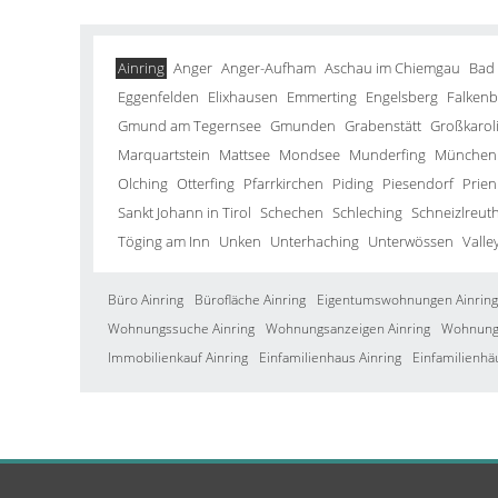
Ainring
Anger
Anger-Aufham
Aschau im Chiemgau
Bad
Eggenfelden
Elixhausen
Emmerting
Engelsberg
Falkenb
Gmund am Tegernsee
Gmunden
Grabenstätt
Großkarol
Marquartstein
Mattsee
Mondsee
Munderfing
München
Olching
Otterfing
Pfarrkirchen
Piding
Piesendorf
Prien
Sankt Johann in Tirol
Schechen
Schleching
Schneizlreut
Töging am Inn
Unken
Unterhaching
Unterwössen
Valle
Büro Ainring
Bürofläche Ainring
Eigentumswohnungen Ainring
Wohnungssuche Ainring
Wohnungsanzeigen Ainring
Wohnung 
Immobilienkauf Ainring
Einfamilienhaus Ainring
Einfamilienhä