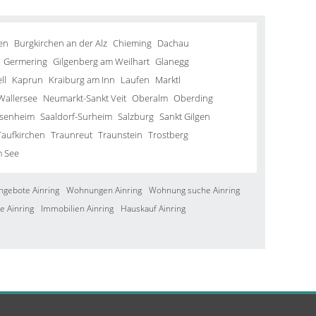
en
Burgkirchen an der Alz
Chieming
Dachau
Germering
Gilgenberg am Weilhart
Glanegg
ll
Kaprun
Kraiburg am Inn
Laufen
Marktl
Wallersee
Neumarkt-Sankt Veit
Oberalm
Oberding
senheim
Saaldorf-Surheim
Salzburg
Sankt Gilgen
Taufkirchen
Traunreut
Traunstein
Trostberg
m See
ngebote Ainring
Wohnungen Ainring
Wohnung suche Ainring
e Ainring
Immobilien Ainring
Hauskauf Ainring