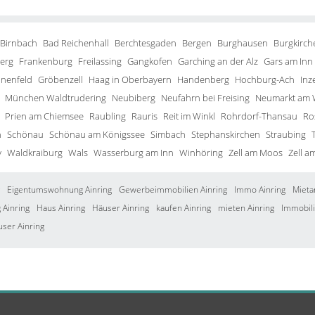
 Birnbach
Bad Reichenhall
Berchtesgaden
Bergen
Burghausen
Burgkirch
erg
Frankenburg
Freilassing
Gangkofen
Garching an der Alz
Gars am Inn
inenfeld
Gröbenzell
Haag in Oberbayern
Handenberg
Hochburg-Ach
Inze
München Waldtrudering
Neubiberg
Neufahrn bei Freising
Neumarkt am 
Prien am Chiemsee
Raubling
Rauris
Reit im Winkl
Rohrdorf-Thansau
Ro
h
Schönau
Schönau am Königssee
Simbach
Stephanskirchen
Straubing
y
Waldkraiburg
Wals
Wasserburg am Inn
Winhöring
Zell am Moos
Zell a
Eigentumswohnung Ainring
Gewerbeimmobilien Ainring
Immo Ainring
Mieta
Ainring
Haus Ainring
Häuser Ainring
kaufen Ainring
mieten Ainring
Immobili
user Ainring