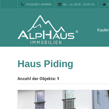
+49 (0) 8651-9549940
Mo. - So. 08.00 - 20.00 Uhr
O
Kaufe
Haus Piding
Anzahl der
Objekte:
1