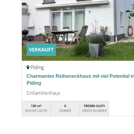
VERKAUFT
Piding
Charmantes Reiheneckhaus mit viel Potential i
Piding
Einfamilienhaus
130 m²
6
FB5380-Ut2Yl
WOHNFLÄCHE
ZIMMER
OBJEKTNUMMER