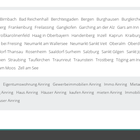
 Birnbach
Bad Reichenhall
Berchtesgaden
Bergen
Burghausen
Burgkirch
erg
Frankenburg
Freilassing
Gangkofen
Garching an der Alz
Gars am Inn
roßkarolinenfeld
Haag in Oberbayern
Handenberg
Inzell
Kaprun
Kraibur
bei Freising
Neumarkt am Wallersee
Neumarkt-Sankt Veit
Oberalm
Oberd
orf-Thansau
Rosenheim
Saaldorf-Surheim
Salzburg
Sankt Gilgen
Sankt J
hen
Straubing
Taufkirchen
Traunreut
Traunstein
Trostberg
Töging am In
 am Moos
Zell am See
Eigentumswohnung Ainring
Gewerbeimmobilien Ainring
Immo Ainring
Mieta
Ainring
Haus Ainring
Häuser Ainring
kaufen Ainring
mieten Ainring
Immobili
user Ainring