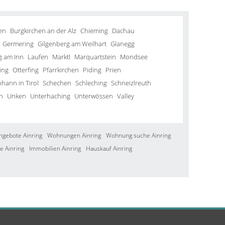
en
Burgkirchen an der Alz
Chieming
Dachau
Germering
Gilgenberg am Weilhart
Glanegg
g am Inn
Laufen
Marktl
Marquartstein
Mondsee
ing
Otterfing
Pfarrkirchen
Piding
Prien
ohann in Tirol
Schechen
Schleching
Schneizlreuth
n
Unken
Unterhaching
Unterwössen
Valley
ngebote Ainring
Wohnungen Ainring
Wohnung suche Ainring
e Ainring
Immobilien Ainring
Hauskauf Ainring