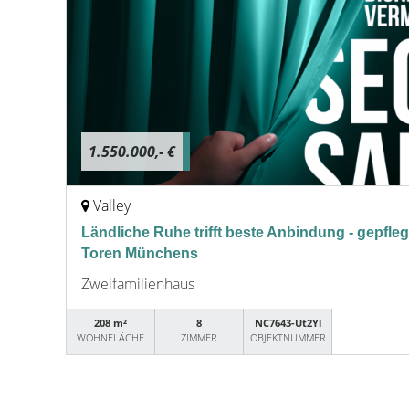
1.550.000,- €
Valley
Ländliche Ruhe trifft beste Anbindung - gepfl
Toren Münchens
Zweifamilienhaus
208 m²
8
NC7643-Ut2Yl
WOHNFLÄCHE
ZIMMER
OBJEKTNUMMER