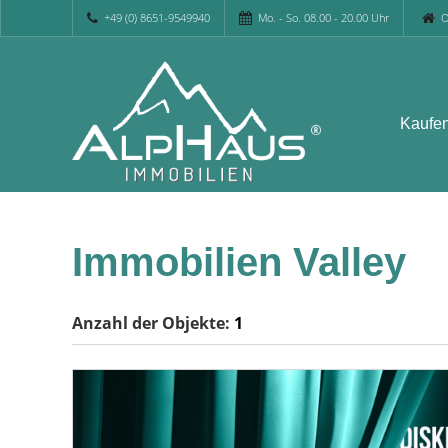
+49 (0) 8651-9549940
Mo. - So. 08.00 - 20.00 Uhr
O
Kaufe
Immobilien Valley
Anzahl der
Objekte:
1