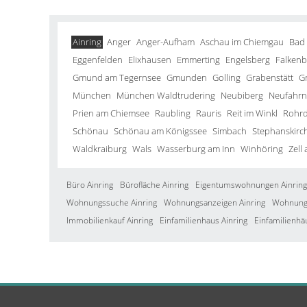
Ainring
Anger
Anger-Aufham
Aschau im Chiemgau
Bad
Eggenfelden
Elixhausen
Emmerting
Engelsberg
Falkenb
Gmund am Tegernsee
Gmunden
Golling
Grabenstätt
G
München
München Waldtrudering
Neubiberg
Neufahrn 
Prien am Chiemsee
Raubling
Rauris
Reit im Winkl
Rohrd
Schönau
Schönau am Königssee
Simbach
Stephanskirc
Waldkraiburg
Wals
Wasserburg am Inn
Winhöring
Zell
Büro Ainring
Bürofläche Ainring
Eigentumswohnungen Ainring
Wohnungssuche Ainring
Wohnungsanzeigen Ainring
Wohnung 
Immobilienkauf Ainring
Einfamilienhaus Ainring
Einfamilienhä