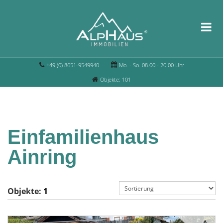
+49 (0) 8651-9549940
Mo. - So. 08.00 - 20.00 Uhr
Objekte: 101
Einfamilienhaus
Ainring
Objekte:
1