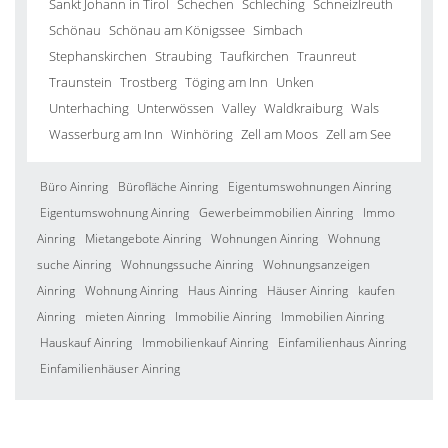
Sankt Johann in Tirol
Schechen
Schleching
Schneizlreuth
Schönau
Schönau am Königssee
Simbach
Stephanskirchen
Straubing
Taufkirchen
Traunreut
Traunstein
Trostberg
Töging am Inn
Unken
Unterhaching
Unterwössen
Valley
Waldkraiburg
Wals
Wasserburg am Inn
Winhöring
Zell am Moos
Zell am See
Büro Ainring
Bürofläche Ainring
Eigentumswohnungen Ainring
Eigentumswohnung Ainring
Gewerbeimmobilien Ainring
Immo
Ainring
Mietangebote Ainring
Wohnungen Ainring
Wohnung
suche Ainring
Wohnungssuche Ainring
Wohnungsanzeigen
Ainring
Wohnung Ainring
Haus Ainring
Häuser Ainring
kaufen
Ainring
mieten Ainring
Immobilie Ainring
Immobilien Ainring
Hauskauf Ainring
Immobilienkauf Ainring
Einfamilienhaus Ainring
Einfamilienhäuser Ainring