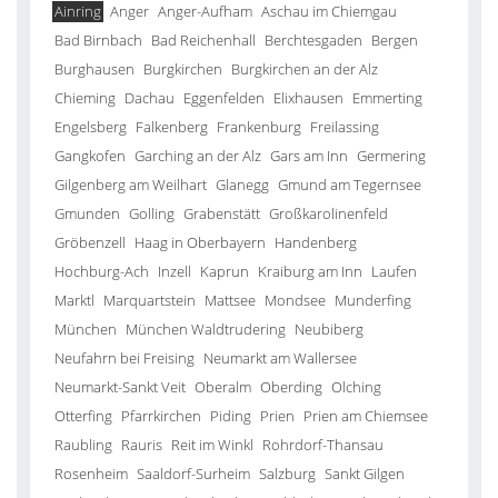
Ainring
Anger
Anger-Aufham
Aschau im Chiemgau
Bad Birnbach
Bad Reichenhall
Berchtesgaden
Bergen
Burghausen
Burgkirchen
Burgkirchen an der Alz
Chieming
Dachau
Eggenfelden
Elixhausen
Emmerting
Engelsberg
Falkenberg
Frankenburg
Freilassing
Gangkofen
Garching an der Alz
Gars am Inn
Germering
Gilgenberg am Weilhart
Glanegg
Gmund am Tegernsee
Gmunden
Golling
Grabenstätt
Großkarolinenfeld
Gröbenzell
Haag in Oberbayern
Handenberg
Hochburg-Ach
Inzell
Kaprun
Kraiburg am Inn
Laufen
Marktl
Marquartstein
Mattsee
Mondsee
Munderfing
München
München Waldtrudering
Neubiberg
Neufahrn bei Freising
Neumarkt am Wallersee
Neumarkt-Sankt Veit
Oberalm
Oberding
Olching
Otterfing
Pfarrkirchen
Piding
Prien
Prien am Chiemsee
Raubling
Rauris
Reit im Winkl
Rohrdorf-Thansau
Rosenheim
Saaldorf-Surheim
Salzburg
Sankt Gilgen