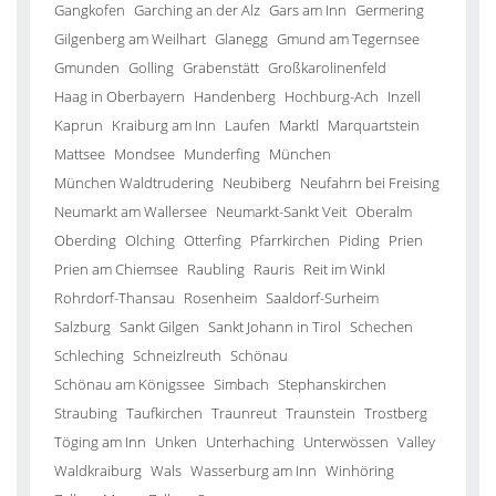
Gangkofen
Garching an der Alz
Gars am Inn
Germering
Gilgenberg am Weilhart
Glanegg
Gmund am Tegernsee
Gmunden
Golling
Grabenstätt
Großkarolinenfeld
Haag in Oberbayern
Handenberg
Hochburg-Ach
Inzell
Kaprun
Kraiburg am Inn
Laufen
Marktl
Marquartstein
Mattsee
Mondsee
Munderfing
München
München Waldtrudering
Neubiberg
Neufahrn bei Freising
Neumarkt am Wallersee
Neumarkt-Sankt Veit
Oberalm
Oberding
Olching
Otterfing
Pfarrkirchen
Piding
Prien
Prien am Chiemsee
Raubling
Rauris
Reit im Winkl
Rohrdorf-Thansau
Rosenheim
Saaldorf-Surheim
Salzburg
Sankt Gilgen
Sankt Johann in Tirol
Schechen
Schleching
Schneizlreuth
Schönau
Schönau am Königssee
Simbach
Stephanskirchen
Straubing
Taufkirchen
Traunreut
Traunstein
Trostberg
Töging am Inn
Unken
Unterhaching
Unterwössen
Valley
Waldkraiburg
Wals
Wasserburg am Inn
Winhöring