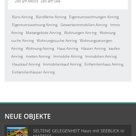
Zell am Moos
Zell am See
Büro Ainring
Bürofläche Ainring
Eigentumswohnungen Ainring
Eigentumswohnung Ainring
Gewerbeimmobilien Ainring
Immo
Ainring
Mietangebote Ainring
Wohnungen Ainring
Wohnung
suche Ainring
Wohnungssuche Ainring
Wohnungsanzeigen
Ainring
Wohnung Ainring
Haus Ainring
Häuser Ainring
kaufen
Ainring
mieten Ainring
Immobilie Ainring
Immobilien Ainring
Hauskauf Ainring
Immobilienkauf Ainring
Einfamilienhaus Ainring
Einfamilienhäuser Ainring
NEUE OBJEKTE
SELTENE GELEGENHEIT Haus mit SEEBLICK in