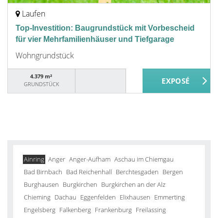
Laufen
Top-Investition: Baugrundstück mit Vorbescheid
für vier Mehrfamilienhäuser und Tiefgarage
Wohngrundstück
4.379 m²
GRUNDSTÜCK
Ainring
Anger
Anger-Aufham
Aschau im Chiemgau
Bad Birnbach
Bad Reichenhall
Berchtesgaden
Bergen
Burghausen
Burgkirchen
Burgkirchen an der Alz
Chieming
Dachau
Eggenfelden
Elixhausen
Emmerting
Engelsberg
Falkenberg
Frankenburg
Freilassing