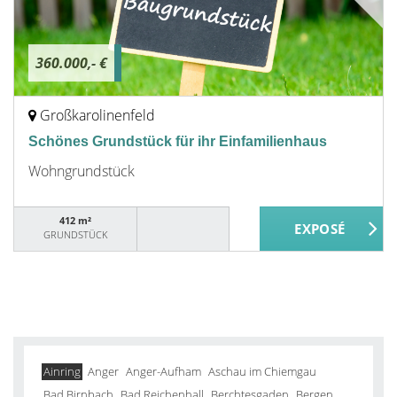
360.000,- €
Großkarolinenfeld
Schönes Grundstück für ihr Einfamilienhaus
Wohngrundstück
412 m²
GRUNDSTÜCK
Ainring
Anger
Anger-Aufham
Aschau im Chiemgau
Bad Birnbach
Bad Reichenhall
Berchtesgaden
Bergen