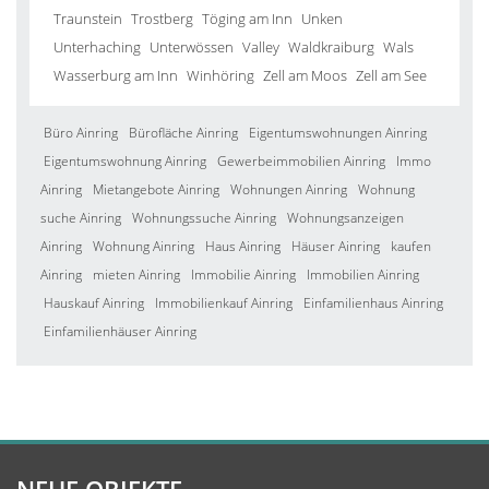
Traunstein
Trostberg
Töging am Inn
Unken
Unterhaching
Unterwössen
Valley
Waldkraiburg
Wals
Wasserburg am Inn
Winhöring
Zell am Moos
Zell am See
Büro Ainring
Bürofläche Ainring
Eigentumswohnungen Ainring
Eigentumswohnung Ainring
Gewerbeimmobilien Ainring
Immo
Ainring
Mietangebote Ainring
Wohnungen Ainring
Wohnung
suche Ainring
Wohnungssuche Ainring
Wohnungsanzeigen
Ainring
Wohnung Ainring
Haus Ainring
Häuser Ainring
kaufen
Ainring
mieten Ainring
Immobilie Ainring
Immobilien Ainring
Hauskauf Ainring
Immobilienkauf Ainring
Einfamilienhaus Ainring
Einfamilienhäuser Ainring