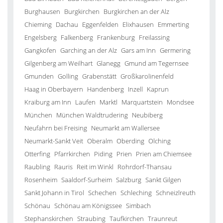
Burghausen
Burgkirchen
Burgkirchen an der Alz
Chieming
Dachau
Eggenfelden
Elixhausen
Emmerting
Engelsberg
Falkenberg
Frankenburg
Freilassing
Gangkofen
Garching an der Alz
Gars am Inn
Germering
Gilgenberg am Weilhart
Glanegg
Gmund am Tegernsee
Gmunden
Golling
Grabenstätt
Großkarolinenfeld
Haag in Oberbayern
Handenberg
Inzell
Kaprun
Kraiburg am Inn
Laufen
Marktl
Marquartstein
Mondsee
München
München Waldtrudering
Neubiberg
Neufahrn bei Freising
Neumarkt am Wallersee
Neumarkt-Sankt Veit
Oberalm
Oberding
Olching
Otterfing
Pfarrkirchen
Piding
Prien
Prien am Chiemsee
Raubling
Rauris
Reit im Winkl
Rohrdorf-Thansau
Rosenheim
Saaldorf-Surheim
Salzburg
Sankt Gilgen
Sankt Johann in Tirol
Schechen
Schleching
Schneizlreuth
Schönau
Schönau am Königssee
Simbach
Stephanskirchen
Straubing
Taufkirchen
Traunreut