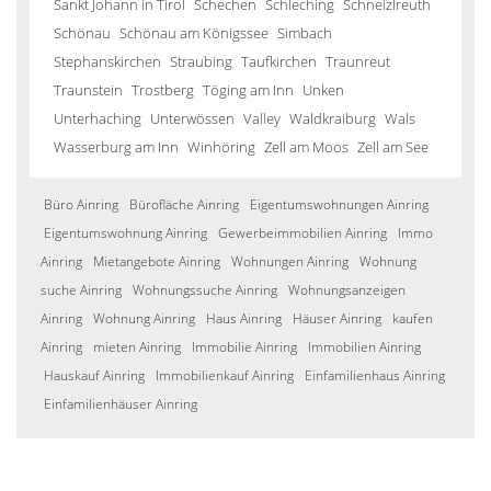
Sankt Johann in Tirol
Schechen
Schleching
Schneizlreuth
Schönau
Schönau am Königssee
Simbach
Stephanskirchen
Straubing
Taufkirchen
Traunreut
Traunstein
Trostberg
Töging am Inn
Unken
Unterhaching
Unterwössen
Valley
Waldkraiburg
Wals
Wasserburg am Inn
Winhöring
Zell am Moos
Zell am See
Büro Ainring
Bürofläche Ainring
Eigentumswohnungen Ainring
Eigentumswohnung Ainring
Gewerbeimmobilien Ainring
Immo
Ainring
Mietangebote Ainring
Wohnungen Ainring
Wohnung
suche Ainring
Wohnungssuche Ainring
Wohnungsanzeigen
Ainring
Wohnung Ainring
Haus Ainring
Häuser Ainring
kaufen
Ainring
mieten Ainring
Immobilie Ainring
Immobilien Ainring
Hauskauf Ainring
Immobilienkauf Ainring
Einfamilienhaus Ainring
Einfamilienhäuser Ainring