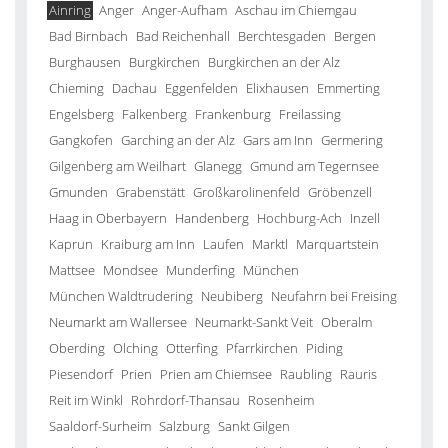
Ainring
Anger
Anger-Aufham
Aschau im Chiemgau
Bad Birnbach
Bad Reichenhall
Berchtesgaden
Bergen
Burghausen
Burgkirchen
Burgkirchen an der Alz
Chieming
Dachau
Eggenfelden
Elixhausen
Emmerting
Engelsberg
Falkenberg
Frankenburg
Freilassing
Gangkofen
Garching an der Alz
Gars am Inn
Germering
Gilgenberg am Weilhart
Glanegg
Gmund am Tegernsee
Gmunden
Grabenstätt
Großkarolinenfeld
Gröbenzell
Haag in Oberbayern
Handenberg
Hochburg-Ach
Inzell
Kaprun
Kraiburg am Inn
Laufen
Marktl
Marquartstein
Mattsee
Mondsee
Munderfing
München
München Waldtrudering
Neubiberg
Neufahrn bei Freising
Neumarkt am Wallersee
Neumarkt-Sankt Veit
Oberalm
Oberding
Olching
Otterfing
Pfarrkirchen
Piding
Piesendorf
Prien
Prien am Chiemsee
Raubling
Rauris
Reit im Winkl
Rohrdorf-Thansau
Rosenheim
Saaldorf-Surheim
Salzburg
Sankt Gilgen