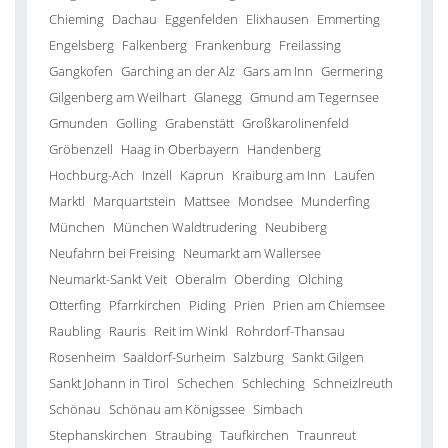
Chieming
Dachau
Eggenfelden
Elixhausen
Emmerting
Engelsberg
Falkenberg
Frankenburg
Freilassing
Gangkofen
Garching an der Alz
Gars am Inn
Germering
Gilgenberg am Weilhart
Glanegg
Gmund am Tegernsee
Gmunden
Golling
Grabenstätt
Großkarolinenfeld
Gröbenzell
Haag in Oberbayern
Handenberg
Hochburg-Ach
Inzell
Kaprun
Kraiburg am Inn
Laufen
Marktl
Marquartstein
Mattsee
Mondsee
Munderfing
München
München Waldtrudering
Neubiberg
Neufahrn bei Freising
Neumarkt am Wallersee
Neumarkt-Sankt Veit
Oberalm
Oberding
Olching
Otterfing
Pfarrkirchen
Piding
Prien
Prien am Chiemsee
Raubling
Rauris
Reit im Winkl
Rohrdorf-Thansau
Rosenheim
Saaldorf-Surheim
Salzburg
Sankt Gilgen
Sankt Johann in Tirol
Schechen
Schleching
Schneizlreuth
Schönau
Schönau am Königssee
Simbach
Stephanskirchen
Straubing
Taufkirchen
Traunreut