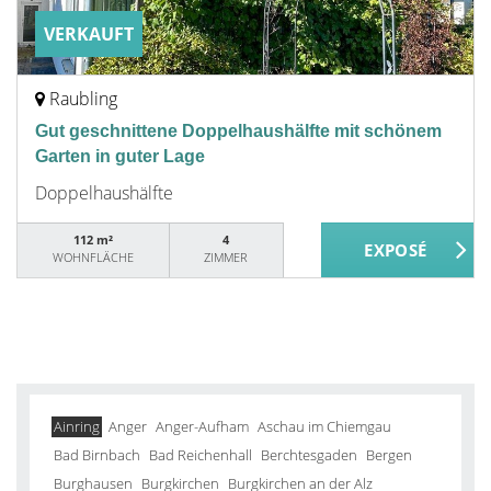
VERKAUFT
Raubling
Gut geschnittene Doppelhaushälfte mit schönem
Garten in guter Lage
Doppelhaushälfte
112 m²
4
WOHNFLÄCHE
ZIMMER
Ainring
Anger
Anger-Aufham
Aschau im Chiemgau
Bad Birnbach
Bad Reichenhall
Berchtesgaden
Bergen
Burghausen
Burgkirchen
Burgkirchen an der Alz