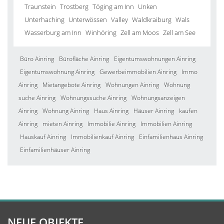
Traunstein
Trostberg
Töging am Inn
Unken
Unterhaching
Unterwössen
Valley
Waldkraiburg
Wals
Wasserburg am Inn
Winhöring
Zell am Moos
Zell am See
Büro Ainring
Bürofläche Ainring
Eigentumswohnungen Ainring
Eigentumswohnung Ainring
Gewerbeimmobilien Ainring
Immo
Ainring
Mietangebote Ainring
Wohnungen Ainring
Wohnung
suche Ainring
Wohnungssuche Ainring
Wohnungsanzeigen
Ainring
Wohnung Ainring
Haus Ainring
Häuser Ainring
kaufen
Ainring
mieten Ainring
Immobilie Ainring
Immobilien Ainring
Hauskauf Ainring
Immobilienkauf Ainring
Einfamilienhaus Ainring
Einfamilienhäuser Ainring
NEUE OBJEKTE