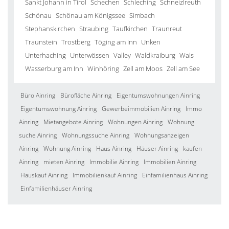
Sankt Johann in Tirol
Schechen
Schleching
Schneizlreuth
Schönau
Schönau am Königssee
Simbach
Stephanskirchen
Straubing
Taufkirchen
Traunreut
Traunstein
Trostberg
Töging am Inn
Unken
Unterhaching
Unterwössen
Valley
Waldkraiburg
Wals
Wasserburg am Inn
Winhöring
Zell am Moos
Zell am See
Büro Ainring
Bürofläche Ainring
Eigentumswohnungen Ainring
Eigentumswohnung Ainring
Gewerbeimmobilien Ainring
Immo
Ainring
Mietangebote Ainring
Wohnungen Ainring
Wohnung
suche Ainring
Wohnungssuche Ainring
Wohnungsanzeigen
Ainring
Wohnung Ainring
Haus Ainring
Häuser Ainring
kaufen
Ainring
mieten Ainring
Immobilie Ainring
Immobilien Ainring
Hauskauf Ainring
Immobilienkauf Ainring
Einfamilienhaus Ainring
Einfamilienhäuser Ainring