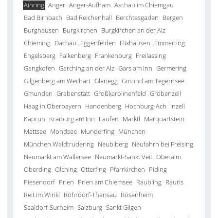
Ainring
Anger
Anger-Aufham
Aschau im Chiemgau
Bad Birnbach
Bad Reichenhall
Berchtesgaden
Bergen
Burghausen
Burgkirchen
Burgkirchen an der Alz
Chieming
Dachau
Eggenfelden
Elixhausen
Emmerting
Engelsberg
Falkenberg
Frankenburg
Freilassing
Gangkofen
Garching an der Alz
Gars am Inn
Germering
Gilgenberg am Weilhart
Glanegg
Gmund am Tegernsee
Gmunden
Grabenstätt
Großkarolinenfeld
Gröbenzell
Haag in Oberbayern
Handenberg
Hochburg-Ach
Inzell
Kaprun
Kraiburg am Inn
Laufen
Marktl
Marquartstein
Mattsee
Mondsee
Munderfing
München
München Waldtrudering
Neubiberg
Neufahrn bei Freising
Neumarkt am Wallersee
Neumarkt-Sankt Veit
Oberalm
Oberding
Olching
Otterfing
Pfarrkirchen
Piding
Piesendorf
Prien
Prien am Chiemsee
Raubling
Rauris
Reit im Winkl
Rohrdorf-Thansau
Rosenheim
Saaldorf-Surheim
Salzburg
Sankt Gilgen