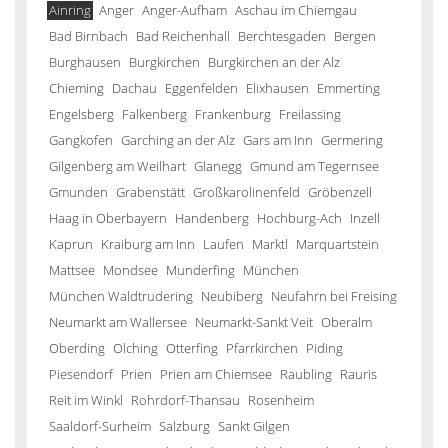
Ainring
Anger
Anger-Aufham
Aschau im Chiemgau
Bad Birnbach
Bad Reichenhall
Berchtesgaden
Bergen
Burghausen
Burgkirchen
Burgkirchen an der Alz
Chieming
Dachau
Eggenfelden
Elixhausen
Emmerting
Engelsberg
Falkenberg
Frankenburg
Freilassing
Gangkofen
Garching an der Alz
Gars am Inn
Germering
Gilgenberg am Weilhart
Glanegg
Gmund am Tegernsee
Gmunden
Grabenstätt
Großkarolinenfeld
Gröbenzell
Haag in Oberbayern
Handenberg
Hochburg-Ach
Inzell
Kaprun
Kraiburg am Inn
Laufen
Marktl
Marquartstein
Mattsee
Mondsee
Munderfing
München
München Waldtrudering
Neubiberg
Neufahrn bei Freising
Neumarkt am Wallersee
Neumarkt-Sankt Veit
Oberalm
Oberding
Olching
Otterfing
Pfarrkirchen
Piding
Piesendorf
Prien
Prien am Chiemsee
Raubling
Rauris
Reit im Winkl
Rohrdorf-Thansau
Rosenheim
Saaldorf-Surheim
Salzburg
Sankt Gilgen