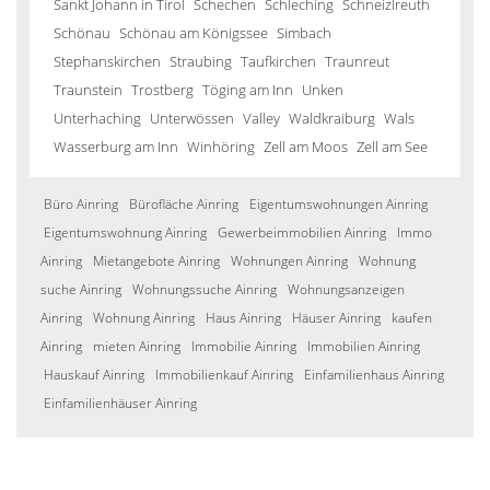
Sankt Johann in Tirol
Schechen
Schleching
Schneizlreuth
Schönau
Schönau am Königssee
Simbach
Stephanskirchen
Straubing
Taufkirchen
Traunreut
Traunstein
Trostberg
Töging am Inn
Unken
Unterhaching
Unterwössen
Valley
Waldkraiburg
Wals
Wasserburg am Inn
Winhöring
Zell am Moos
Zell am See
Büro Ainring
Bürofläche Ainring
Eigentumswohnungen Ainring
Eigentumswohnung Ainring
Gewerbeimmobilien Ainring
Immo
Ainring
Mietangebote Ainring
Wohnungen Ainring
Wohnung
suche Ainring
Wohnungssuche Ainring
Wohnungsanzeigen
Ainring
Wohnung Ainring
Haus Ainring
Häuser Ainring
kaufen
Ainring
mieten Ainring
Immobilie Ainring
Immobilien Ainring
Hauskauf Ainring
Immobilienkauf Ainring
Einfamilienhaus Ainring
Einfamilienhäuser Ainring