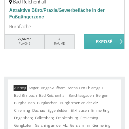
Bad Reichenhall
Attraktive Büro/Praxis/Gewerbefläche in der
Fußgängerzone
Bürofläche
72,56 m²
2
FLÄCHE
RÄUME
Ainring
Anger
Anger-Aufham
Aschau im Chiemgau
Bad Birnbach
Bad Reichenhall
Berchtesgaden
Bergen
Burghausen
Burgkirchen
Burgkirchen an der Alz
Chieming
Dachau
Eggenfelden
Elixhausen
Emmerting
Engelsberg
Falkenberg
Frankenburg
Freilassing
Gangkofen
Garching an der Alz
Gars am Inn
Germering