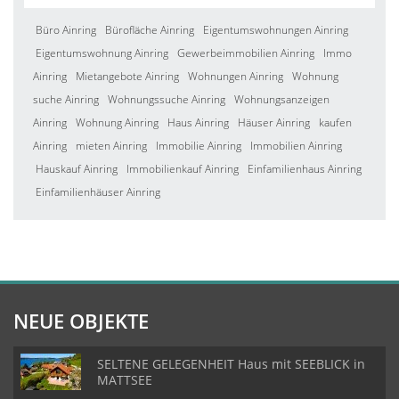
Büro Ainring
Bürofläche Ainring
Eigentumswohnungen Ainring
Eigentumswohnung Ainring
Gewerbeimmobilien Ainring
Immo
Ainring
Mietangebote Ainring
Wohnungen Ainring
Wohnung
suche Ainring
Wohnungssuche Ainring
Wohnungsanzeigen
Ainring
Wohnung Ainring
Haus Ainring
Häuser Ainring
kaufen
Ainring
mieten Ainring
Immobilie Ainring
Immobilien Ainring
Hauskauf Ainring
Immobilienkauf Ainring
Einfamilienhaus Ainring
Einfamilienhäuser Ainring
NEUE OBJEKTE
SELTENE GELEGENHEIT Haus mit SEEBLICK in
MATTSEE