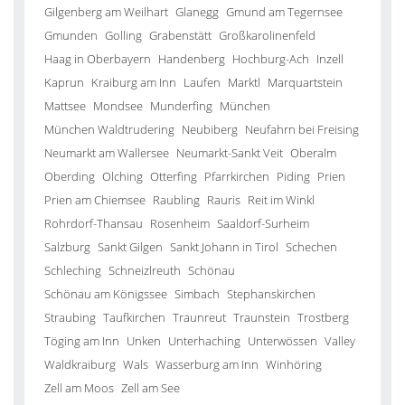
Gilgenberg am Weilhart
Glanegg
Gmund am Tegernsee
Gmunden
Golling
Grabenstätt
Großkarolinenfeld
Haag in Oberbayern
Handenberg
Hochburg-Ach
Inzell
Kaprun
Kraiburg am Inn
Laufen
Marktl
Marquartstein
Mattsee
Mondsee
Munderfing
München
München Waldtrudering
Neubiberg
Neufahrn bei Freising
Neumarkt am Wallersee
Neumarkt-Sankt Veit
Oberalm
Oberding
Olching
Otterfing
Pfarrkirchen
Piding
Prien
Prien am Chiemsee
Raubling
Rauris
Reit im Winkl
Rohrdorf-Thansau
Rosenheim
Saaldorf-Surheim
Salzburg
Sankt Gilgen
Sankt Johann in Tirol
Schechen
Schleching
Schneizlreuth
Schönau
Schönau am Königssee
Simbach
Stephanskirchen
Straubing
Taufkirchen
Traunreut
Traunstein
Trostberg
Töging am Inn
Unken
Unterhaching
Unterwössen
Valley
Waldkraiburg
Wals
Wasserburg am Inn
Winhöring
Zell am Moos
Zell am See