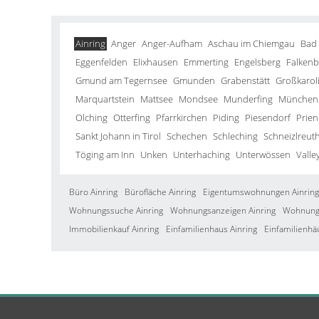
Ainring
Anger
Anger-Aufham
Aschau im Chiemgau
Bad
Eggenfelden
Elixhausen
Emmerting
Engelsberg
Falkenb
Gmund am Tegernsee
Gmunden
Grabenstätt
Großkarol
Marquartstein
Mattsee
Mondsee
Munderfing
München
Olching
Otterfing
Pfarrkirchen
Piding
Piesendorf
Prien
Sankt Johann in Tirol
Schechen
Schleching
Schneizlreut
Töging am Inn
Unken
Unterhaching
Unterwössen
Valle
Büro Ainring
Bürofläche Ainring
Eigentumswohnungen Ainring
Wohnungssuche Ainring
Wohnungsanzeigen Ainring
Wohnung 
Immobilienkauf Ainring
Einfamilienhaus Ainring
Einfamilienhä