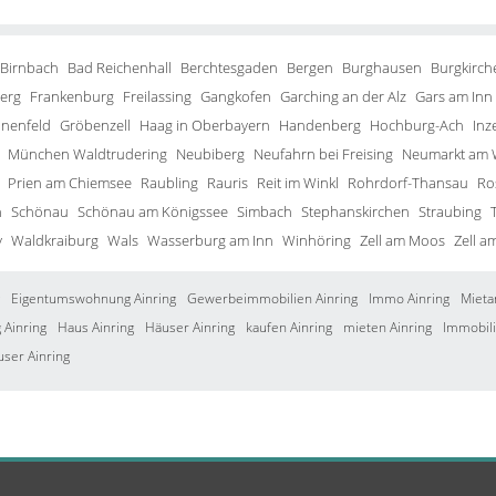
 Birnbach
Bad Reichenhall
Berchtesgaden
Bergen
Burghausen
Burgkirch
erg
Frankenburg
Freilassing
Gangkofen
Garching an der Alz
Gars am Inn
inenfeld
Gröbenzell
Haag in Oberbayern
Handenberg
Hochburg-Ach
Inze
München Waldtrudering
Neubiberg
Neufahrn bei Freising
Neumarkt am 
Prien am Chiemsee
Raubling
Rauris
Reit im Winkl
Rohrdorf-Thansau
Ro
h
Schönau
Schönau am Königssee
Simbach
Stephanskirchen
Straubing
y
Waldkraiburg
Wals
Wasserburg am Inn
Winhöring
Zell am Moos
Zell a
Eigentumswohnung Ainring
Gewerbeimmobilien Ainring
Immo Ainring
Mieta
Ainring
Haus Ainring
Häuser Ainring
kaufen Ainring
mieten Ainring
Immobili
user Ainring