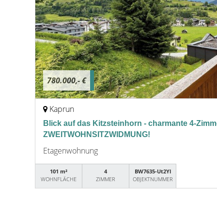
780.000,- €
Kaprun
Blick auf das Kitzsteinhorn - charmante 4-Zi
ZWEITWOHNSITZWIDMUNG!
Etagenwohnung
101 m²
4
BW7635-Ut2Yl
WOHNFLÄCHE
ZIMMER
OBJEKTNUMMER