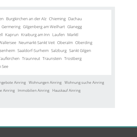
en
Burgkirchen an der Alz
Chieming
Dachau
Germering
Gilgenberg am Weilhart
Glanegg
ll
Kaprun
Kraiburg am Inn
Laufen
Marktl
Wallersee
Neumarkt-Sankt Veit
Oberalm
Oberding
senheim
Saaldorf-Surheim
Salzburg
Sankt Gilgen
Taufkirchen
Traunreut
Traunstein
Trostberg
m See
ngebote Ainring
Wohnungen Ainring
Wohnung suche Ainring
e Ainring
Immobilien Ainring
Hauskauf Ainring