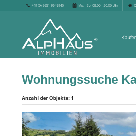
+49 (0) 8651-9549940
Mo. - So. 08.00 - 20.00 Uhr
O
Kaufe
Wohnungssuche Ka
Anzahl der
Objekte:
1