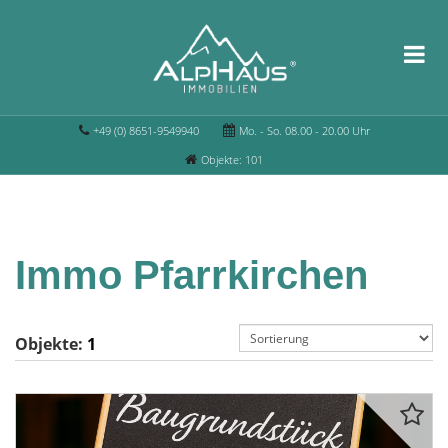
+49 (0) 8651-9549940
Mo. - So. 08.00 - 20.00 Uhr
Objekte: 101
Immo Pfarrkirchen
Objekte:
1