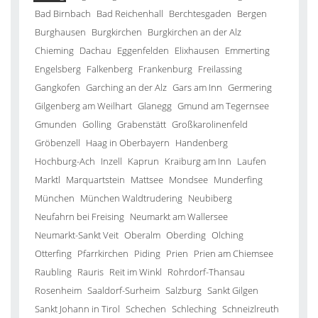
Bad Birnbach
Bad Reichenhall
Berchtesgaden
Bergen
Burghausen
Burgkirchen
Burgkirchen an der Alz
Chieming
Dachau
Eggenfelden
Elixhausen
Emmerting
Engelsberg
Falkenberg
Frankenburg
Freilassing
Gangkofen
Garching an der Alz
Gars am Inn
Germering
Gilgenberg am Weilhart
Glanegg
Gmund am Tegernsee
Gmunden
Golling
Grabenstätt
Großkarolinenfeld
Gröbenzell
Haag in Oberbayern
Handenberg
Hochburg-Ach
Inzell
Kaprun
Kraiburg am Inn
Laufen
Marktl
Marquartstein
Mattsee
Mondsee
Munderfing
München
München Waldtrudering
Neubiberg
Neufahrn bei Freising
Neumarkt am Wallersee
Neumarkt-Sankt Veit
Oberalm
Oberding
Olching
Otterfing
Pfarrkirchen
Piding
Prien
Prien am Chiemsee
Raubling
Rauris
Reit im Winkl
Rohrdorf-Thansau
Rosenheim
Saaldorf-Surheim
Salzburg
Sankt Gilgen
Sankt Johann in Tirol
Schechen
Schleching
Schneizlreuth