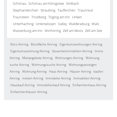
Schönau
Schönau am Königssee
Simbach
Stephanskirchen
Straubing
Taufkirchen
Traunreut
Traunstein
Trostberg
Töging am Inn
Unken
Unterhaching
Unterwössen
Valley
Waldkraiburg
Wals
Wasserburg am Inn
Winhöring
Zell am Moos
Zell am See
Büro Ainring
Bürofläche Ainring
Eigentumswohnungen Ainring
Eigentumswohnung Ainring
Gewerbeimmobilien Ainring
Immo
Ainring
Mietangebote Ainring
Wohnungen Ainring
Wohnung
suche Ainring
Wohnungssuche Ainring
Wohnungsanzeigen
Ainring
Wohnung Ainring
Haus Ainring
Häuser Ainring
kaufen
Ainring
mieten Ainring
Immobilie Ainring
Immobilien Ainring
Hauskauf Ainring
Immobilienkauf Ainring
Einfamilienhaus Ainring
Einfamilienhäuser Ainring