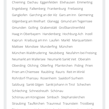
Chieming
Dachau
Eggenfelden
Elixhausen
Emmerting
Engelsberg
Falkenberg
Frankenburg
Freilassing
Gangkofen
Garching an der Alz
Gars am Inn
Germering
Gilgenberg am Weilhart
Glanegg
Gmund am Tegernsee
Gmunden
Golling
Grabenstätt
Großkarolinenfeld
Haag in Oberbayern
Handenberg
Hochburg-Ach
Inzell
Kaprun
Kraiburg am Inn
Laufen
Marktl
Marquartstein
Mattsee
Mondsee
Munderfing
München
München Waldtrudering
Neubiberg
Neufahrn bei Freising
Neumarkt am Wallersee
Neumarkt-Sankt Veit
Oberalm
Oberding
Olching
Otterfing
Pfarrkirchen
Piding
Prien
Prien am Chiemsee
Raubling
Rauris
Reit im Winkl
Rohrdorf-Thansau
Rosenheim
Saaldorf-Surheim
Salzburg
Sankt Gilgen
Sankt Johann in Tirol
Schechen
Schleching
Schneizlreuth
Schönau
Schönau am Königssee
Simbach
Stephanskirchen
Straubing
Taufkirchen
Traunreut
Traunstein
Trostberg