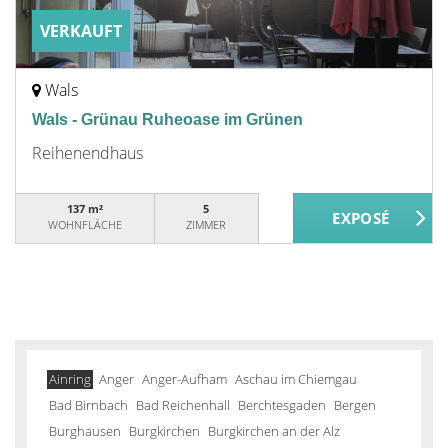
VERKAUFT
Wals
Wals - Grünau Ruheoase im Grünen
Reihenendhaus
137 m²
5
WOHNFLÄCHE
ZIMMER
Ainring
Anger
Anger-Aufham
Aschau im Chiemgau
Bad Birnbach
Bad Reichenhall
Berchtesgaden
Bergen
Burghausen
Burgkirchen
Burgkirchen an der Alz