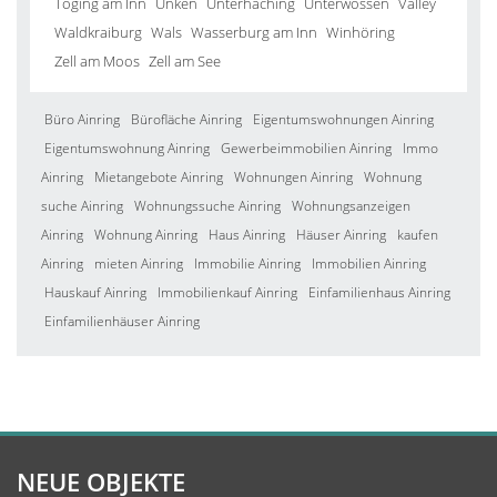
Töging am Inn
Unken
Unterhaching
Unterwössen
Valley
Waldkraiburg
Wals
Wasserburg am Inn
Winhöring
Zell am Moos
Zell am See
Büro Ainring
Bürofläche Ainring
Eigentumswohnungen Ainring
Eigentumswohnung Ainring
Gewerbeimmobilien Ainring
Immo
Ainring
Mietangebote Ainring
Wohnungen Ainring
Wohnung
suche Ainring
Wohnungssuche Ainring
Wohnungsanzeigen
Ainring
Wohnung Ainring
Haus Ainring
Häuser Ainring
kaufen
Ainring
mieten Ainring
Immobilie Ainring
Immobilien Ainring
Hauskauf Ainring
Immobilienkauf Ainring
Einfamilienhaus Ainring
Einfamilienhäuser Ainring
NEUE OBJEKTE