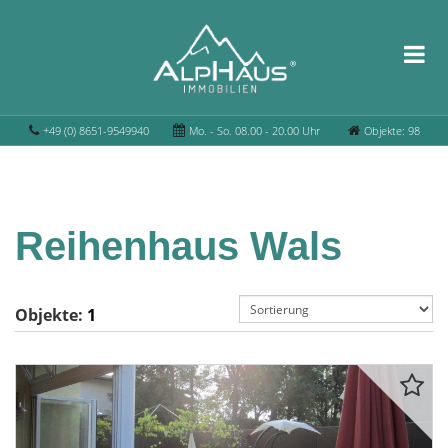
+49 (0) 8651-9549940
Mo. - So. 08.00 - 20.00 Uhr
Objekte: 98
Reihenhaus Wals
Objekte:
1