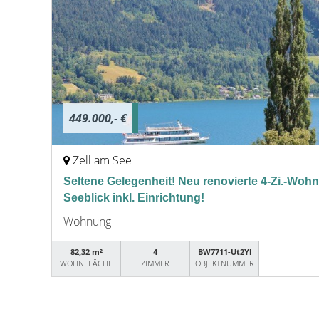
449.000,- €
Zell am See
Seltene Gelegenheit! Neu renovierte 4-Zi.-Woh
Seeblick inkl. Einrichtung!
Wohnung
82,32 m²
4
BW7711-Ut2Yl
WOHNFLÄCHE
ZIMMER
OBJEKTNUMMER