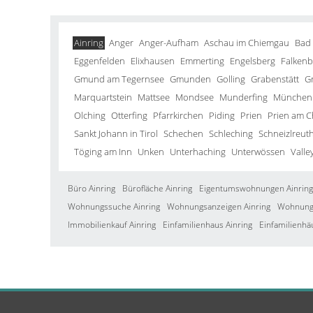
Ainring
Anger
Anger-Aufham
Aschau im Chiemgau
Bad
Eggenfelden
Elixhausen
Emmerting
Engelsberg
Falkenb
Gmund am Tegernsee
Gmunden
Golling
Grabenstätt
G
Marquartstein
Mattsee
Mondsee
Munderfing
München
Olching
Otterfing
Pfarrkirchen
Piding
Prien
Prien am 
Sankt Johann in Tirol
Schechen
Schleching
Schneizlreut
Töging am Inn
Unken
Unterhaching
Unterwössen
Valle
Büro Ainring
Bürofläche Ainring
Eigentumswohnungen Ainring
Wohnungssuche Ainring
Wohnungsanzeigen Ainring
Wohnung 
Immobilienkauf Ainring
Einfamilienhaus Ainring
Einfamilienhä