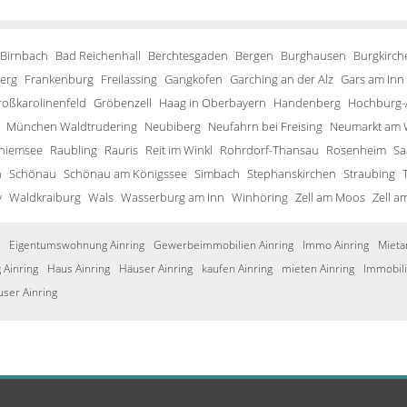
 Birnbach
Bad Reichenhall
Berchtesgaden
Bergen
Burghausen
Burgkirch
erg
Frankenburg
Freilassing
Gangkofen
Garching an der Alz
Gars am Inn
roßkarolinenfeld
Gröbenzell
Haag in Oberbayern
Handenberg
Hochburg-
München Waldtrudering
Neubiberg
Neufahrn bei Freising
Neumarkt am 
Chiemsee
Raubling
Rauris
Reit im Winkl
Rohrdorf-Thansau
Rosenheim
Sa
h
Schönau
Schönau am Königssee
Simbach
Stephanskirchen
Straubing
y
Waldkraiburg
Wals
Wasserburg am Inn
Winhöring
Zell am Moos
Zell a
Eigentumswohnung Ainring
Gewerbeimmobilien Ainring
Immo Ainring
Mieta
Ainring
Haus Ainring
Häuser Ainring
kaufen Ainring
mieten Ainring
Immobili
user Ainring