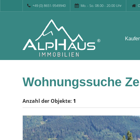
+49 (0) 8651-9549940
Mo. - So. 08.00 - 20.00 Uhr
O
Kaufe
Wohnungssuche Zel
Anzahl der
Objekte:
1