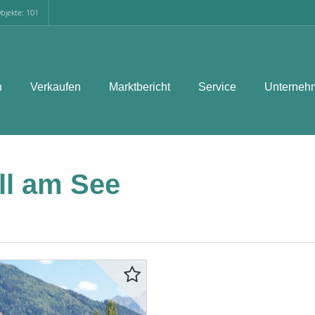
bjekte: 101
n
Verkaufen
Marktbericht
Service
Unterneh
l am See