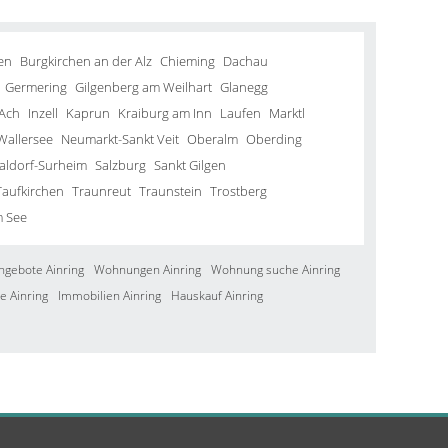
en
Burgkirchen an der Alz
Chieming
Dachau
Germering
Gilgenberg am Weilhart
Glanegg
Ach
Inzell
Kaprun
Kraiburg am Inn
Laufen
Marktl
Wallersee
Neumarkt-Sankt Veit
Oberalm
Oberding
aldorf-Surheim
Salzburg
Sankt Gilgen
Taufkirchen
Traunreut
Traunstein
Trostberg
m See
ngebote Ainring
Wohnungen Ainring
Wohnung suche Ainring
e Ainring
Immobilien Ainring
Hauskauf Ainring