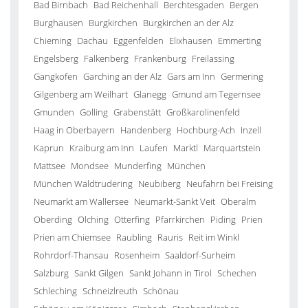
Bad Birnbach
Bad Reichenhall
Berchtesgaden
Bergen
Burghausen
Burgkirchen
Burgkirchen an der Alz
Chieming
Dachau
Eggenfelden
Elixhausen
Emmerting
Engelsberg
Falkenberg
Frankenburg
Freilassing
Gangkofen
Garching an der Alz
Gars am Inn
Germering
Gilgenberg am Weilhart
Glanegg
Gmund am Tegernsee
Gmunden
Golling
Grabenstätt
Großkarolinenfeld
Haag in Oberbayern
Handenberg
Hochburg-Ach
Inzell
Kaprun
Kraiburg am Inn
Laufen
Marktl
Marquartstein
Mattsee
Mondsee
Munderfing
München
München Waldtrudering
Neubiberg
Neufahrn bei Freising
Neumarkt am Wallersee
Neumarkt-Sankt Veit
Oberalm
Oberding
Olching
Otterfing
Pfarrkirchen
Piding
Prien
Prien am Chiemsee
Raubling
Rauris
Reit im Winkl
Rohrdorf-Thansau
Rosenheim
Saaldorf-Surheim
Salzburg
Sankt Gilgen
Sankt Johann in Tirol
Schechen
Schleching
Schneizlreuth
Schönau