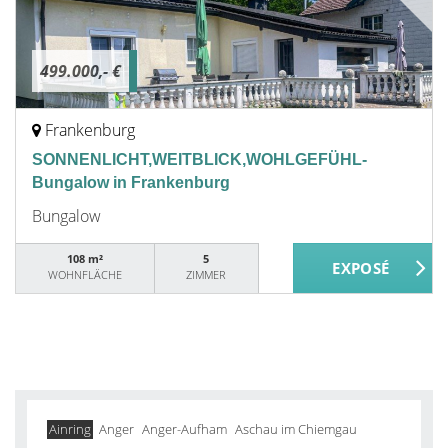
499.000,- €
Frankenburg
SONNENLICHT,WEITBLICK,WOHLGEFÜHL-
Bungalow in Frankenburg
Bungalow
108 m²
5
WOHNFLÄCHE
ZIMMER
Ainring
Anger
Anger-Aufham
Aschau im Chiemgau