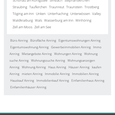
Schönau am Königssee
Simbach
Stephanskirchen
Straubing
Taufkirchen
Traunreut
Traunstein
Trostberg
Töging am Inn
Unken
Unterhaching
Unterwössen
Valley
Waldkraiburg
Wals
Wasserburg am Inn
Winhöring
Zell am Moos
Zell am See
Büro Ainring
Bürofläche Ainring
Eigentumswohnungen Ainring
Eigentumswohnung Ainring
Gewerbeimmobilien Ainring
Immo
Ainring
Mietangebote Ainring
Wohnungen Ainring
Wohnung
suche Ainring
Wohnungssuche Ainring
Wohnungsanzeigen
Ainring
Wohnung Ainring
Haus Ainring
Häuser Ainring
kaufen
Ainring
mieten Ainring
Immobilie Ainring
Immobilien Ainring
Hauskauf Ainring
Immobilienkauf Ainring
Einfamilienhaus Ainring
Einfamilienhäuser Ainring