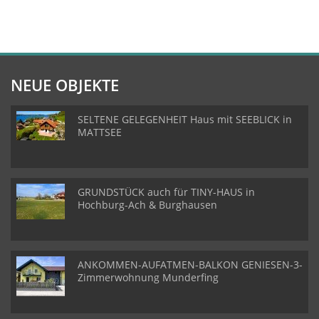
NEUE OBJEKTE
SELTENE GELEGENHEIT Haus mit SEEBLICK in
MATTSEE
GRUNDSTÜCK auch für TINY-HAUS in
Hochburg-Ach & Burghausen
ANKOMMEN-AUFATMEN-BALKON GENIESEN-3-
Zimmerwohnung Munderfing