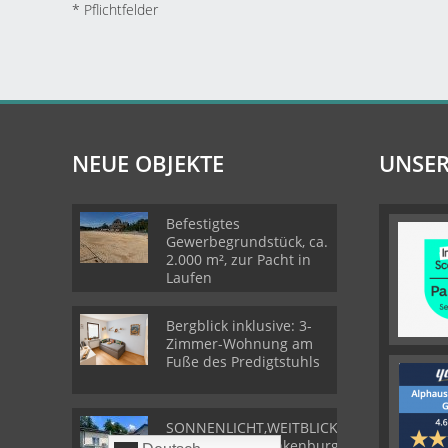
* Pflichtfelder
NEUE OBJEKTE
UNSER
Befestigtes
Gewerbegrundstück, ca.
2.000 m², zur Pacht in
Laufen
Bergblick inklusive: 3-
Zimmer-Wohnung am
Fuße des Predigtstuhls
SONNENLICHT,WEITBLICK,WOHLGEFÜHL-
Bungalow in Frankenburg