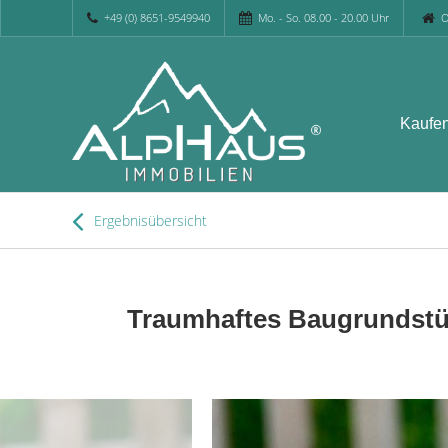
+49 (0) 8651-9549940
Mo. - So. 08.00 - 20.00 Uhr
O
Kaufe
Ergebnisübersicht
Traumhaftes Baugrundstü