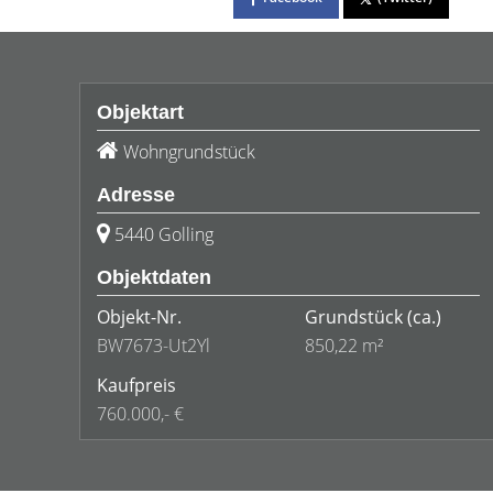
Objektart
Wohngrundstück
Adresse
5440 Golling
Objektdaten
Objekt-Nr.
Grundstück
(ca.)
BW7673-Ut2Yl
850,22 m²
Kaufpreis
760.000,- €