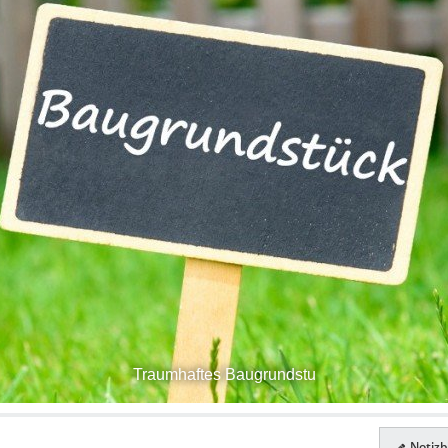
Traumhaftes Baugrundstu
Notizbl