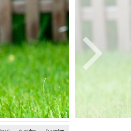
ock (
)
merken
drucken