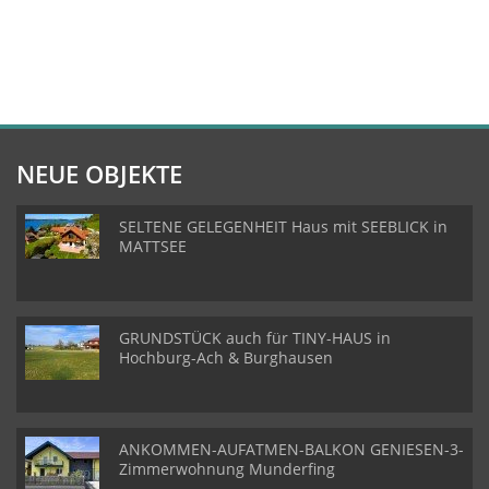
NEUE OBJEKTE
SELTENE GELEGENHEIT Haus mit SEEBLICK in
MATTSEE
GRUNDSTÜCK auch für TINY-HAUS in
Hochburg-Ach & Burghausen
ANKOMMEN-AUFATMEN-BALKON GENIESEN-3-
Zimmerwohnung Munderfing