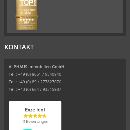
KONTAKT
ALPHAUS Immobilien GmbH
Tel.:
+49 (0) 8651 / 9549940
Tel.:
+49 (0) 89 / 277827070
Tel.:
+43 (0) 664 / 93315987