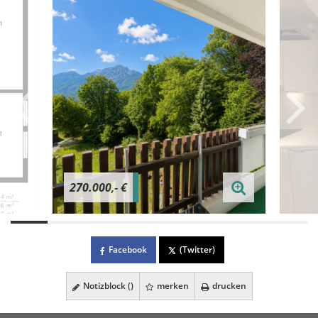
270.000,- €
Facebook
(Twitter)
Notizblock (
)
merken
drucken