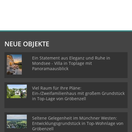
NEUE OBJEKTE
Ein Statement aus Eleganz und Ruhe in
Mondsee - Villa in Toplage mit
Panoramaausblick
Viel Raum für Ihre Pläne:
Ein-/Zweifamilienhaus mit großem Grundstück
in Top-Lage von Gröbenzell
Seltene Gelegenheit im Münchner Westen:
Entwicklungsgrundstück in Top-Wohnlage von
Gröbenzell