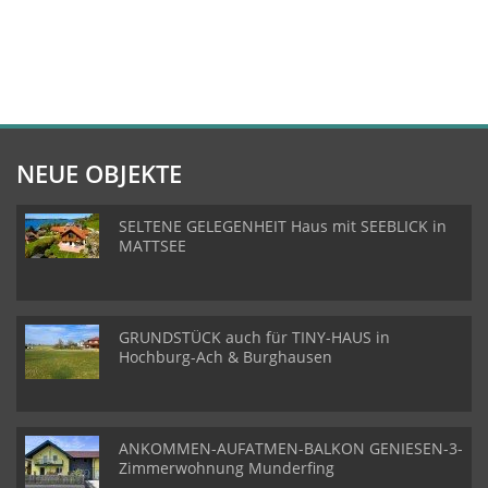
NEUE OBJEKTE
SELTENE GELEGENHEIT Haus mit SEEBLICK in
MATTSEE
GRUNDSTÜCK auch für TINY-HAUS in
Hochburg-Ach & Burghausen
ANKOMMEN-AUFATMEN-BALKON GENIESEN-3-
Zimmerwohnung Munderfing