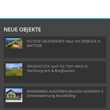
NEUE OBJEKTE
SELTENE GELEGENHEIT Haus mit SEEBLICK in
MATTSEE
GRUNDSTÜCK auch für TINY-HAUS in
Hochburg-Ach & Burghausen
ANKOMMEN-AUFATMEN-BALKON GENIESEN-3-
Zimmerwohnung Munderfing