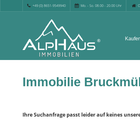
+49 (0) 8651-9549940
Mo. - So. 08.00 - 20.00 Uhr
O
Kaufe
Immobilie Bruckmü
Ihre Suchanfrage passt leider auf keines unser