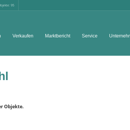
bjekte: 95
n
Verkaufen
Marktbericht
Service
Unterneh
hl
er Objekte.