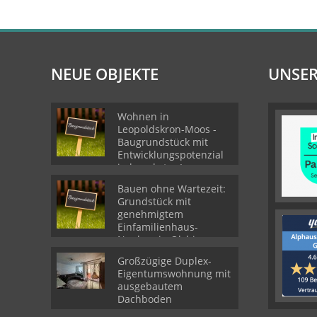
NEUE OBJEKTE
UNSER
Wohnen in
Leopoldskron-Moos -
Baugrundstück mit
Entwicklungspotenzial
in begehrter Lage
Bauen ohne Wartezeit:
Grundstück mit
genehmigtem
Einfamilienhaus-
Neubau in Olching
Großzügige Duplex-
Eigentumswohnung mit
ausgebautem
Dachboden