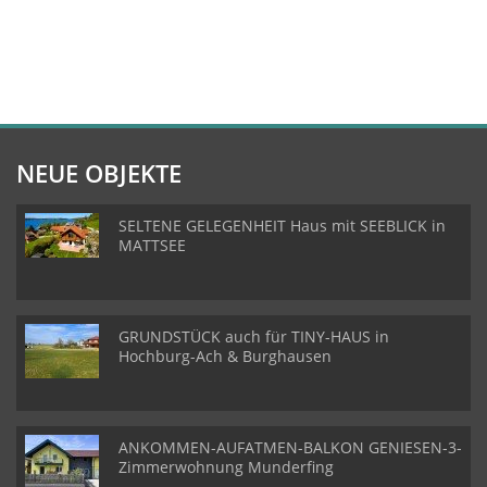
NEUE OBJEKTE
SELTENE GELEGENHEIT Haus mit SEEBLICK in
MATTSEE
GRUNDSTÜCK auch für TINY-HAUS in
Hochburg-Ach & Burghausen
ANKOMMEN-AUFATMEN-BALKON GENIESEN-3-
Zimmerwohnung Munderfing